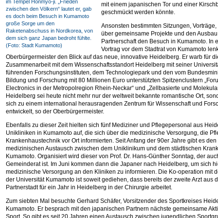
im Tempel Honmyo-ji. „Frieden
mit einem japanischen Tor und einer Kirsc
zwischen den Völkern“ lautet er, gab
geschmückt werden könnte.
es doch beim Besuch in Kumamoto
große Sorge um den
Ansonsten bestimmten Sitzungen, Vorträge,
Raketenabschuss in Nordkorea, von
über gemeinsame Projekte und den Ausbau
dem sich ganz Japan bedroht fühlte.
Partnerschaft den Besuch in Kumamoto. In 
(Foto: Stadt Kumamoto)
Vortrag vor dem Stadtrat von Kumamoto lenk
Oberbürgermeister den Blick auf das neue, innovative Heidelberg. Er warb für di
Zusammenarbeit mit dem Wissenschaftsstandort Heidelberg mit seiner Universit
führenden Forschungsinstituten, dem Technologiepark und den vom Bundesmini
Bildung und Forschung mit 80 Millionen Euro unterstützten Spitzenclustern „Fo
Electronics in der Metropolregion Rhein-Neckar“ und „Zellbasierte und Molekula
Heidelberg sei heute nicht mehr nur der weltweit bekannte romantische Ort, so
sich zu einem international herausragenden Zentrum für Wissenschaft und For
entwickelt, so der Oberbürgermeister.
Ebenfalls zu dieser Zeit hielten sich fünf Mediziner und Pflegepersonal aus Hei
Unikliniken in Kumamoto auf, die sich über die medizinische Versorgung, die Pf
Krankenhaustechnik vor Ort informierten. Seit Anfang der 90er Jahre gibt es den
medizinischen Austausch zwischen dem Uniklinikum und dem städtischen Kran
Kumamoto. Organisiert wird dieser von Prof. Dr. Hans-Günther Sonntag, der auc
Gemeinderat ist. Im Juni kommen dann die Japaner nach Heidelberg, um sich hi
medizinische Versorgung an den Kliniken zu informieren. Die Ko-operation mit 
der Universität Kumamoto ist soweit gediehen, dass bereits der zweite Arzt aus 
Partnerstadt für ein Jahr in Heidelberg in der Chirurgie arbeitet.
Zum siebten Mal besuchte Gerhard Schäfer, Vorsitzender des Sportkreises Heid
Kumamoto. Er besprach mit den japanischen Partnern nächste gemeinsame Aktiv
Sport. So gibt es seit 20 Jahren einen Austausch zwischen jugendlichen Sportg