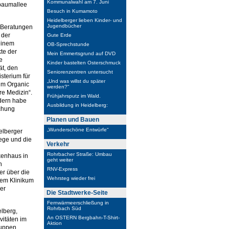
Kommunalwahl am 7. Juni
hbaumallee
Besuch in Kumamoto
Heidelberger lieben Kinder- und
Jugendbücher
 Beratungen
 der
Gute Erde
einem
OB-Sprechstunde
te der
Mein Emmertsgrund auf DVD
e
Kinder bastelten Osterschmuck
ät, den
Seniorenzentren untersucht
sterium für
„Und was willst du später
rum Organic
werden?“
re Medizin“.
Frühjahrsputz im Wald.
ndern habe
Ausbildung in Heidelberg:
schung
Planen und Bauen
„Wunderschöne Entwürfe“
delberger
lege und die
Verkehr
Rohrbacher Straße: Umbau
kenhaus in
geht weiter
h
RNV-Express
er über die
Wehrsteg wieder frei
dem Klinikum
der
Die Stadtwerke-Seite
Fernwärmeerschließung in
Rohrbach Süd
elberg,
An OSTERN Bergbahn-T-Shirt-
itäten im
Aktion
ruppen,