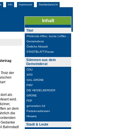
e
Info
Impressum
Standardansicht
Inhalt
Titel
Pfeifende Affen, bunte Löffler…
Gemeinderat
Östliche Altstadt
STADTBLATT-Pause
Stimmen aus dem
Vortrag
Gemeinderat
CDU
Trotz der
SPD
wischen
GAL-GRÜNE
kart
FWV
DIE HEIDELBERGER
 dort als
GRÜNE
eiert wird.
FDP
iziner,
generation.hd
urften an dem
Parteienadressen
hrlich die
Hinweis
rbordenden
r Gedanke
Stadt & Leute
il Bahnstadt