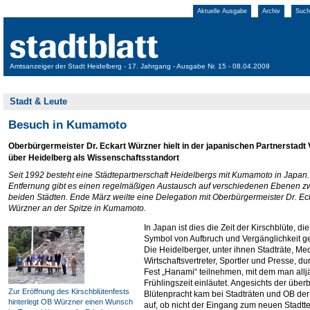
Aktuelle Ausgabe
Archiv
Such
Amtsanzeiger der Stadt Heidelberg - 17. Jahrgang - Ausgabe Nr. 15 - 08.04.2009
Stadt & Leute
Besuch in Kumamoto
Oberbürgermeister Dr. Eckart Würzner hielt in der japanischen Partnerstadt 
über Heidelberg als Wissenschaftsstandort
Seit 1992 besteht eine Städtepartnerschaft Heidelbergs mit Kumamoto in Japan. 
Entfernung gibt es einen regelmäßigen Austausch auf verschiedenen Ebenen z
beiden Städten. Ende März weilte eine Delegation mit Oberbürgermeister Dr. Ec
Würzner an der Spitze in Kumamoto.
In Japan ist dies die Zeit der Kirschblüte, die
Symbol von Aufbruch und Vergänglichkeit gef
Die Heidelberger, unter ihnen Stadträte, Med
Wirtschaftsvertreter, Sportler und Presse, d
Fest „Hanami“ teilnehmen, mit dem man alljä
Frühlingszeit einläutet. Angesichts der übe
Zur Eröffnung des Kirschblütenfests
Blütenpracht kam bei Stadträten und OB de
hinterlegt OB Würzner einen Wunsch
auf, ob nicht der Eingang zum neuen Stadtte