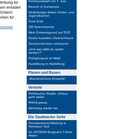
Kommunalwahl am 7. Juni
Werbung für
Besuch in Kumamoto
sen einladen
 Kindern
Heidelberger lieben Kinder- und
Jugendbücher
ücken für
Gute Erde
konzept
.
OB-Sprechstunde
Mein Emmertsgrund auf DVD
Kinder bastelten Osterschmuck
Seniorenzentren untersucht
„Und was willst du später
werden?“
Frühjahrsputz im Wald.
Ausbildung in Heidelberg:
Planen und Bauen
„Wunderschöne Entwürfe“
Verkehr
Rohrbacher Straße: Umbau
geht weiter
RNV-Express
Wehrsteg wieder frei
Die Stadtwerke-Seite
Fernwärmeerschließung in
Rohrbach Süd
An OSTERN Bergbahn-T-Shirt-
Aktion