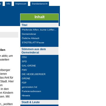
e
Info
Impressum
Standardansicht
Inhalt
Titel
Pfeifende Affen, bunte Löffler…
Gemeinderat
Östliche Altstadt
STADTBLATT-Pause
Stimmen aus dem
aßen
Gemeinderat
 aktiv, um
CDU
astelten
SPD
GAL-GRÜNE
elberger
FWV
zieren
DIE HEIDELBERGER
das Amt für
GRÜNE
Stadt. Hier
FDP
on
generation.hd
 in den
Parteienadressen
den Kindern
Hinweis
sen. Mit
Stadt & Leute
, „wollten