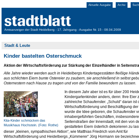
Aktuelle Ausgabe
Archiv
Such
Amtsanzeiger der Stadt Heidelberg - 17. Jahrgang - Ausgabe Nr. 15 - 08.04.2009
Stadt & Leute
Kinder bastelten Osterschmuck
Aktion der Wirtschaftsförderung zur Stärkung der Einzelhändler in Seitenstr
Alle Jahre wieder werden auch in Heidelbergs Kindertagesstätten fleißige Hände
aus schlichten Eiern bunte Ostereier zu zaubern, sie anschließend in selbst geb
Osternestern nach Hause zu tragen und von der Familie bewundern zu lassen.
In diesem Jahr aber ist es für über 200 Heid
Kindergartenkinder anders, denn: Ihre Eier 
zahlreiche Schaufenster. „Schuld“ daran ist 
Wirtschaftsförderung und Beschäftigung der 
wurde die Idee geboren, die Schaufenster v
inhabergeführten Geschäften, insbesondere
Kita-Kinder schmücken das
Seitenstraßen der Innenstadt, mit den von 
Musikhaus Hochstein. (Foto: Rothe)
gestalteten Eiern österlich dekorieren zu las
dieser „kleinen, sympathischen Aktion“, wie Matthias Friedrich vom Amt für
Wirtschaftsförderung und Heidelbergs „Kümmerer“ Jörg Hormann sie bezeichnen