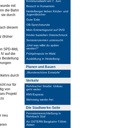
Kommunalwahl am 7. Juni
 wurde mit
Besuch in Kumamoto
enn die Bahn
Heidelberger lieben Kinder- und
d sie durch
Jugendbücher
Gute Erde
OB-Sprechstunde
nach diesem
Mein Emmertsgrund auf DVD
Kinder bastelten Osterschmuck
 (früher
Seniorenzentren untersucht
„Und was willst du später
werden?“
 von SPD-MdL
IV auf die
Frühjahrsputz im Wald.
e Bestellung
Ausbildung in Heidelberg:
örungen
Planen und Bauen
„Wunderschöne Entwürfe“
rkehrs durch
Verkehr
cht nur für
Rohrbacher Straße: Umbau
tig von
geht weiter
ses Projekt
RNV-Express
 zu
Wehrsteg wieder frei
Die Stadtwerke-Seite
Fernwärmeerschließung in
r neu
Rohrbach Süd
An OSTERN Bergbahn-T-Shirt-
eren
Aktion