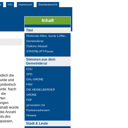
e
Info
Impressum
Standardansicht
Inhalt
Titel
Pfeifende Affen, bunte Löffler…
Gemeinderat
Östliche Altstadt
STADTBLATT-Pause
Stimmen aus dem
Gemeinderat
CDU
SPD
ndlich die
GAL-GRÜNE
wurde und
symbolisch
FWV
wurde. Nach
DIE HEIDELBERGER
 die
GRÜNE
rten
FDP
nungen
generation.hd
eshalb wurde
Parteienadressen
 die Anzahl
Hinweis
rds des
upassen,
Stadt & Leute