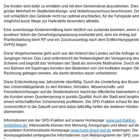
Die Kosten sind dafür zu ermitteln und mit dem Gemeinderat abzustimmen. Dies
großer Mehrheit im Stadtentwicklungs- und Verkehrsausschuss beschlossen. D
soll schließlich das Gelände nicht nur optimal erschließen, für die Fahrgäste wir
möglichst kurze Wege zur Haltestelle besonders attraktiv.
Eine zuverlässige Kostenermittlung kann letztlich nur zustande kommen, wenn 
positiven Votum die Genehmigungsplanung erarbeitet wird, dem ein Antrag auf
Planfeststellung beim RP und ein Zuschussantrag nach dem Entflechtungsgesetz
GVFG) folgen.
Diese Vorgehensweise geht auch aus der Antwort des Landes auf die Anfrage
Junginger hervor. Das Land unterstreicht die Notwendigkeit der Verlagerung des 
Schiene und begrüßt das Vorhaben der Stadt als sinnvolle Maßnahme. Durch di
von Bahnen mit Supercaps konnten den Bedenken von Uni-Instituten wegen St
Rechnung getragen werden, die damit stromlos daran vorbeifahren.
Diese Entscheidung war Jahrzehnte überfällig. Durch die Umstellung des Busve
das Universitätsgelände zu den Kliniken, Hörsälen, Wissenschafts- und
Freizeiteinrichtungen auf die Straßenbahnen macht der öffentliche Nahverkehr ni
die Kunden einen Quantensprung in punkto Qualität. Auch die Stadt wird langfris
einem wirtschaftlichen Schienennetz profitieren. Die SPD-Fraktion schaut für die
zuversichtlich in die Zukunft und wird dabei tatkräftig helfen die weiteren Hürden
überwinden.
Informationen von der SPD-Fraktion auf unserer Homepage:
www.spd-fraktion-
heidelberg.de
. Interessierte können ihre Meinung, Anregungen und Ideen auf de
gestalteten Kommunalwahl-Homepage
www.hand-drauf-spd.de
einbringen. Die
Homepagebietet umfangreiche Informationen zum Wahlprogramm der SPD, uns