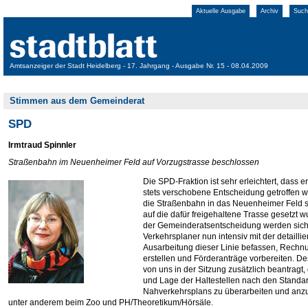
Aktuelle Ausgabe
Archiv
Such
Amtsanzeiger der Stadt Heidelberg - 17. Jahrgang - Ausgabe Nr. 15 - 08.04.2009
Stimmen aus dem Gemeinderat
SPD
Irmtraud Spinnler
Straßenbahn im Neuenheimer Feld auf Vorzugstrasse beschlossen
Die SPD-Fraktion ist sehr erleichtert, dass e
stets verschobene Entscheidung getroffen 
die Straßenbahn in das Neuenheimer Feld 
auf die dafür freigehaltene Trasse gesetzt 
der Gemeinderatsentscheidung werden sich
Verkehrsplaner nun intensiv mit der detaillie
Ausarbeitung dieser Linie befassen, Rech
erstellen und Förderanträge vorbereiten. D
von uns in der Sitzung zusätzlich beantragt,
und Lage der Haltestellen nach den Standa
Nahverkehrsplans zu überarbeiten und anz
unter anderem beim Zoo und PH/Theoretikum/Hörsäle.