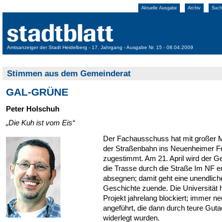
Aktuelle Ausgabe
Archiv
Such
Amtsanzeiger der Stadt Heidelberg - 17. Jahrgang - Ausgabe Nr. 15 - 08.04.2009
Stimmen aus dem Gemeinderat
GAL-GRÜNE
Peter Holschuh
„Die Kuh ist vom Eis“
Der Fachausschuss hat mit großer M
der Straßenbahn ins Neuenheimer F
zugestimmt. Am 21. April wird der G
die Trasse durch die Straße Im NF e
absegnen; damit geht eine unendlich
Geschichte zuende. Die Universität 
Projekt jahrelang blockiert; immer n
angeführt, die dann durch teure Gut
widerlegt wurden.