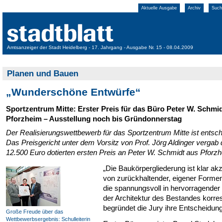
Aktuelle Ausgabe
Archiv
Such
Amtsanzeiger der Stadt Heidelberg - 17. Jahrgang - Ausgabe Nr. 15 - 08.04.2009
Planen und Bauen
„Wunderschöne Entwürfe“
Sportzentrum Mitte: Erster Preis für das Büro Peter W. Schmi
Pforzheim – Ausstellung noch bis Gründonnerstag
Der Realisierungswettbewerb für das Sportzentrum Mitte ist entsch
Das Preisgericht unter dem Vorsitz von Prof. Jörg Aldinger vergab 
12.500 Euro dotierten ersten Preis an Peter W. Schmidt aus Pforz
„Die Baukörpergliederung ist klar akz
von zurückhaltender, eigener Forme
die spannungsvoll in hervorragender
der Architektur des Bestandes korres
begründet die Jury ihre Entscheidung
Große Freude über das
Wettbewerbsergebnis: Schulleiterin