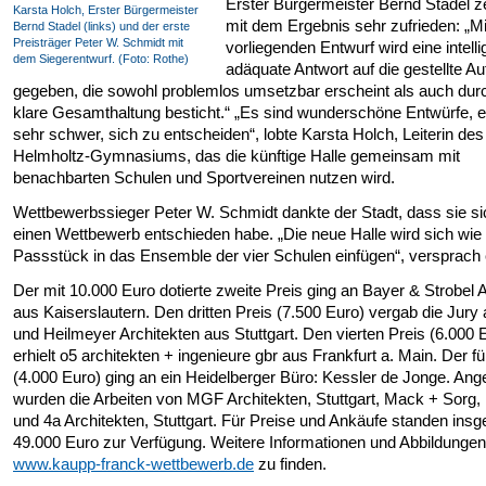
Erster Bürgermeister Bernd Stadel ze
Karsta Holch, Erster Bürgermeister
mit dem Ergebnis sehr zufrieden: „M
Bernd Stadel (links) und der erste
Preisträger Peter W. Schmidt mit
vorliegenden Entwurf wird eine intelli
dem Siegerentwurf. (Foto: Rothe)
adäquate Antwort auf die gestellte A
gegeben, die sowohl problemlos umsetzbar erscheint als auch dur
klare Gesamthaltung besticht.“ „Es sind wunderschöne Entwürfe, 
sehr schwer, sich zu entscheiden“, lobte Karsta Holch, Leiterin des
Helmholtz-Gymnasiums, das die künftige Halle gemeinsam mit
benachbarten Schulen und Sportvereinen nutzen wird.
Wettbewerbssieger Peter W. Schmidt dankte der Stadt, dass sie si
einen Wettbewerb entschieden habe. „Die neue Halle wird sich wie 
Passstück in das Ensemble der vier Schulen einfügen“, versprach 
Der mit 10.000 Euro dotierte zweite Preis ging an Bayer & Strobel 
aus Kaiserslautern. Den dritten Preis (7.500 Euro) vergab die Jury 
und Heilmeyer Architekten aus Stuttgart. Den vierten Preis (6.000 
erhielt o5 architekten + ingenieure gbr aus Frankfurt a. Main. Der fü
(4.000 Euro) ging an ein Heidelberger Büro: Kessler de Jonge. Ang
wurden die Arbeiten von MGF Architekten, Stuttgart, Mack + Sorg, 
und 4a Architekten, Stuttgart. Für Preise und Ankäufe standen ins
49.000 Euro zur Verfügung. Weitere Informationen und Abbildungen
www.kaupp-franck-wettbewerb.de
zu finden.