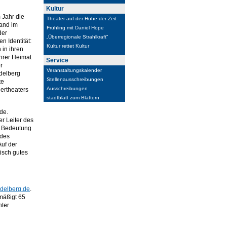
Kultur
 Jahr die
Theater auf der Höhe der Zeit
Land im
Frühling mit Daniel Hope
der
„Überregionale Strahlkraft“
n Identität:
Kultur rettet Kultur
 in ihren
ihrer Heimat
Service
r
Veranstaltungskalender
idelberg
Stellenausschreibungen
te
Ausschreibungen
ertheaters
stadtblatt zum Blättern
de.
r Leiter des
n Bedeutung
 des
Auf der
isch gutes
idelberg.de
.
rmäßigt 65
nter