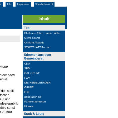
e
Info
Impressum
Standardansicht
Inhalt
Titel
Pfeifende Affen, bunte Löffler…
Gemeinderat
Östliche Altstadt
STADTBLATT-Pause
Stimmen aus dem
Gemeinderat
CDU
mierte
SPD
,
GAL-GRÜNE
piele nach
FWV
en in
DIE HEIDELBERGER
GRÜNE
tes stellt
FDP
utschen
generation.hd
eßt und
Parteienadressen
undesrepublik
Hinweis
endwo sonst
n 23.500
Stadt & Leute