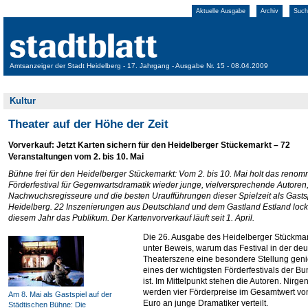
Aktuelle Ausgabe
Archiv
Such
Amtsanzeiger der Stadt Heidelberg - 17. Jahrgang - Ausgabe Nr. 15 - 08.04.2009
Kultur
Theater auf der Höhe der Zeit
Vorverkauf: Jetzt Karten sichern für den Heidelberger Stückemarkt – 72
Veranstaltungen vom 2. bis 10. Mai
Bühne frei für den Heidelberger Stückemarkt: Vom 2. bis 10. Mai holt das renom
Förderfestival für Gegenwartsdramatik wieder junge, vielversprechende Autoren
Nachwuchsregisseure und die besten Uraufführungen dieser Spielzeit als Gasts
Heidelberg. 22 Inszenierungen aus Deutschland und dem Gastland Estland lock
diesem Jahr das Publikum. Der Kartenvorverkauf läuft seit 1. April.
Die 26. Ausgabe des Heidelberger Stückmark
unter Beweis, warum das Festival in der de
Theaterszene eine besondere Stellung geni
eines der wichtigsten Förderfestivals der B
ist. Im Mittelpunkt stehen die Autoren. Nirg
werden vier Förderpreise im Gesamtwert vo
Am 8. Mai als Gastspiel auf der
Euro an junge Dramatiker verteilt.
Städtischen Bühne: Die