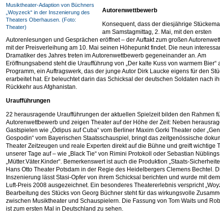
Musiktheater-Adaption von Büchners
Autorenwettbewerb
„Woyzeck“ in der Inszenierung des
Theaters Oberhausen. (Foto:
Konsequent, dass der diesjährige Stückemar
Theater)
am Samstagmittag, 2. Mai, mit den ersten
Autorenlesungen und Gesprächen eröffnet – der Auftakt zum großen Autorenwet
mit der Preisverleihung am 10. Mai seinen Höhepunkt findet. Die neun interessa
Dramatiker des Jahres treten im Autorenwettbewerb gegeneinander an. Am
Eröffnungsabend steht die Uraufführung von „Der kalte Kuss von warmem Bier“ 
Programm, ein Auftragswerk, das der junge Autor Dirk Laucke eigens für den St
erarbeitet hat. Er beleuchtet darin das Schicksal der deutschen Soldaten nach ih
Rückkehr aus Afghanistan.
Uraufführungen
22 herausragende Uraufführungen der aktuellen Spielzeit bilden den Rahmen f
Autorenwettbewerb und zeigen Theater auf der Höhe der Zeit: Neben herausra
Gastspielen wie „Ödipus auf Cuba“ vom Berliner Maxim Gorki Theater oder „Ge
Gospodin“ vom Bayerischen Staatsschauspiel, bringt das zeitgenössische doku
Theater Zeitzeugen und reale Experten direkt auf die Bühne und greift wichtige
unserer Tage auf – wie „Black Tie“ von Rimini Protokoll oder Sebastian Nüblings
„Mütter.Väter.Kinder“. Bemerkenswert ist auch die Produktion „Staats-Sicherheit
Hans Otto Theater Potsdam in der Regie des Heidelbergers Clemens Bechtel. D
Inszenierung lässt Stasi-Opfer von ihrem Schicksal berichten und wurde mit dem 
Luft-Preis 2008 ausgezeichnet. Ein besonderes Theatererlebnis verspricht „Woy
Bearbeitung des Stücks von Georg Büchner steht für das wirkungsvolle Zusamm
zwischen Musiktheater und Schauspielern. Die Fassung von Tom Waits und Rob
ist zum ersten Mal in Deutschland zu sehen.