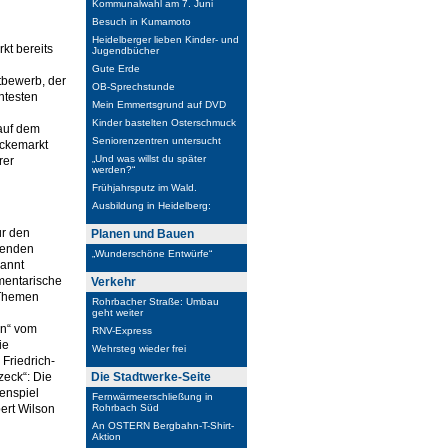
Kommunalwahl am 7. Juni
Besuch in Kumamoto
Heidelberger lieben Kinder- und
kt bereits
Jugendbücher
Gute Erde
tbewerb, der
OB-Sprechstunde
ntesten
Mein Emmertsgrund auf DVD
Kinder bastelten Osterschmuck
auf dem
Seniorenzentren untersucht
ückemarkt
„Und was willst du später
rer
werden?“
Frühjahrsputz im Wald.
Ausbildung in Heidelberg:
ür den
Planen und Bauen
genden
„Wunderschöne Entwürfe“
nannt
mentarische
Verkehr
 Themen
Rohrbacher Straße: Umbau
geht weiter
en“ vom
RNV-Express
ie
Wehrsteg wieder frei
Friedrich-
zeck“: Die
Die Stadtwerke-Seite
enspiel
Fernwärmeerschließung in
ert Wilson
Rohrbach Süd
An OSTERN Bergbahn-T-Shirt-
Aktion