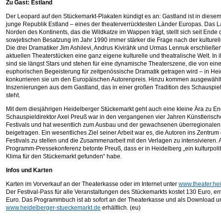
Zu Gast: Estland
Der Leopard auf den Stückemarkt-Plakaten kündigt es an: Gastland ist in diesem
junge Republik Estland – eines der theaterverrücktesten Länder Europas. Das 
Norden des Kontinents, das die Wildkatze im Wappen trägt, stellt sich seit Ende 
sowjetischen Besatzung im Jahr 1990 immer stärker die Frage nach der kulturelle
Die drei Dramatiker Jim Ashilevi, Andrus Kivirähk und Urmas Lennuk erschließen
aktuellen Theaterstücken eine ganz eigene kulturelle und theatralische Welt. In 
sind sie längst Stars und stehen für eine dynamische Theaterszene, die von eine
euphorischen Begeisterung für zeitgenössische Dramatik getragen wird – in He
konkurrieren sie um den Europäischen Autorenpreis. Hinzu kommen ausgewähl
Inszenierungen aus dem Gastland, das in einer großen Tradition des Schauspiel
steht.
Mit dem diesjährigen Heidelberger Stückemarkt geht auch eine kleine Ära zu En
Schauspieldirektor Axel Preuß war in den vergangenen vier Jahren Künstlerische
Festivals und hat wesentlich zum Ausbau und der gewachsenen überregionale
beigetragen. Ein wesentliches Ziel seiner Arbeit war es, die Autoren ins Zentrum
Festivals zu stellen und die Zusammenarbeit mit den Verlagen zu intensivieren. 
Programm-Pressekonferenz betonte Preuß, dass er in Heidelberg „ein kulturpolit
Klima für den Stückemarkt gefunden“ habe.
Infos und Karten
Karten im Vorverkauf an der Theaterkasse oder im Internet unter
www.theater.he
Der Festival-Pass für alle Veranstaltungen des Stückemarkts kostet 130 Euro, e
Euro. Das Programmbuch ist ab sofort an der Theaterkasse und als Download u
www.heidelberger-stueckemarkt.de
erhältlich. (eu)