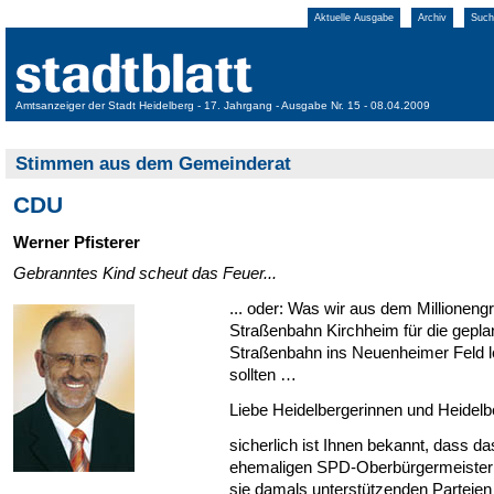
Aktuelle Ausgabe
Archiv
Such
Amtsanzeiger der Stadt Heidelberg - 17. Jahrgang - Ausgabe Nr. 15 - 08.04.2009
Stimmen aus dem Gemeinderat
CDU
Werner Pfisterer
Gebranntes Kind scheut das Feuer...
... oder: Was wir aus dem Millioneng
Straßenbahn Kirchheim für die gepla
Straßenbahn ins Neuenheimer Feld l
sollten …
Liebe Heidelbergerinnen und Heidelb
sicherlich ist Ihnen bekannt, dass da
ehemaligen SPD-Oberbürgermeisteri
sie damals unterstützenden Parteien 