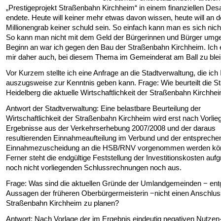
„Prestigeprojekt Straßenbahn Kirchheim“ in einem finanziellen Des
endete. Heute will keiner mehr etwas davon wissen, heute will an 
Millionengrab keiner schuld sein. So einfach kann man es sich nic
So kann man nicht mit dem Geld der Bürgerinnen und Bürger umg
Beginn an war ich gegen den Bau der Straßenbahn Kirchheim. Ich 
mir daher auch, bei diesem Thema im Gemeinderat am Ball zu blei
Vor Kurzem stellte ich eine Anfrage an die Stadtverwaltung, die ich
auszugsweise zur Kenntnis geben kann. Frage: Wie beurteilt die St
Heidelberg die aktuelle Wirtschaftlichkeit der Straßenbahn Kirchhe
Antwort der Stadtverwaltung: Eine belastbare Beurteilung der
Wirtschaftlichkeit der Straßenbahn Kirchheim wird erst nach Vorlie
Ergebnisse aus der Verkehrserhebung 2007/2008 und der daraus
resultierenden Einnahmeaufteilung im Verbund und der entsprech
Einnahmezuscheidung an die HSB/RNV vorgenommen werden kö
Ferner steht die endgültige Feststellung der Investitionskosten auf
noch nicht vorliegenden Schlussrechnungen noch aus.
Frage: Was sind die aktuellen Gründe der Umlandgemeinden − ent
Aussagen der früheren Oberbürgermeisterin −nicht einen Anschlus
Straßenbahn Kirchheim zu planen?
Antwort: Nach Vorlage der im Ergebnis eindeutig negativen Nutzen