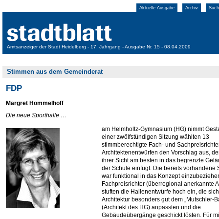
Aktuelle Ausgabe
Archiv
Such
Amtsanzeiger der Stadt Heidelberg - 17. Jahrgang - Ausgabe Nr. 15 - 08.04.2009
Stimmen aus dem Gemeinderat
FDP
Margret Hommelhoff
Die neue Sporthalle …
am Helmholtz-Gymnasium (HG) nimmt Gestal
einer zwölfstündigen Sitzung wählten 13
stimmberechtigte Fach- und Sachpreisrichte
Architektenentwürfen den Vorschlag aus, de
ihrer Sicht am besten in das begrenzte Gel
der Schule einfügt. Die bereits vorhandene 
war funktional in das Konzept einzubeziehe
Fachpreisrichter (überregional anerkannte A
stuften die Hallenentwürfe hoch ein, die sich 
Architektur besonders gut dem „Mutschler-B
(Architekt des HG) anpassten und die
Gebäudeübergänge geschickt lösten. Für mi