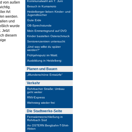
Kommunalwahl am 7. Juni
und von außen
Besuch in Kumamoto
ichtig.
ler Art
Heidelberger lieben Kinder- und
Jugendbücher
ufen werden.
Gute Erde
Hallen und
eßlich wurde
OB-Sprechstunde
 Jetzt
Mein Emmertsgrund auf DVD
nach diesem
Kinder bastelten Osterschmuck
nige
Seniorenzentren untersucht
„Und was willst du später
werden?“
Frühjahrsputz im Wald.
Ausbildung in Heidelberg:
Planen und Bauen
„Wunderschöne Entwürfe“
Verkehr
Rohrbacher Straße: Umbau
geht weiter
RNV-Express
Wehrsteg wieder frei
Die Stadtwerke-Seite
Fernwärmeerschließung in
Rohrbach Süd
An OSTERN Bergbahn-T-Shirt-
Aktion