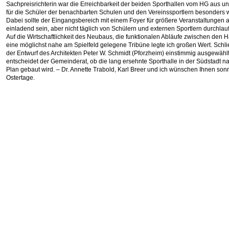
Sachpreisrichterin war die Erreichbarkeit der beiden Sporthallen vom HG aus 
für die Schüler der benachbarten Schulen und den Vereinssportlern besonders w
Dabei sollte der Eingangsbereich mit einem Foyer für größere Veranstaltungen al
einladend sein, aber nicht täglich von Schülern und externen Sportlern durchla
Auf die Wirtschaftlichkeit des Neubaus, die funktionalen Abläufe zwischen den 
eine möglichst nahe am Spielfeld gelegene Tribüne legte ich großen Wert. Schli
der Entwurf des Architekten Peter W. Schmidt (Pforzheim) einstimmig ausgewählt.
entscheidet der Gemeinderat, ob die lang ersehnte Sporthalle in der Südstadt 
Plan gebaut wird. – Dr. Annette Trabold, Karl Breer und ich wünschen Ihnen son
Ostertage.