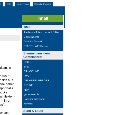
e
Info
Impressum
Standardansicht
Inhalt
Titel
Pfeifende Affen, bunte Löffler…
Gemeinderat
Östliche Altstadt
STADTBLATT-Pause
Stimmen aus dem
Gemeinderat
CDU
SPD
t an. In
GAL-GRÜNE
r aus 21
FWV
r sich aus
DIE HEIDELBERGER
ände neben
GRÜNE
Sporthalle
FDP
n. Die
generation.hd
rchitekten)
Parteienadressen
in ihrer
Hinweis
au“
Stadt & Leute
ch als