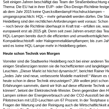
Seit einigen Jahren beschäftigt das Team der Straßenbeleuchtung 
Thema: Die EU hat in ihrer EUP- oder Öko-Design-Richtlinie festge
ab dem Jahr 2015 keine Quecksilberdampf-Hochdrucklampen –
umgangssprachlich: HQL – mehr gehandelt werden dürfen. Die St
Heidelberg sind den rechtlichen Anforderungen weit voraus: Schon 
– noch bevor die Richtlinie überhaupt in Kraft trat – erfüllen sie, was
europaweit erst ab 2015 gilt. Denn seit zwei Jahren ersetzt das Te
HQL-Lampen bereits durch die effizienten und umweltverträglichen
Kompaktleuchtstoff- oder Halogenmetalldampflampen; bis zum Ja
wird es keine HQL-Lampe mehr in Heidelberg geben.
Heute schon Technik von Morgen
Vorreiter sind die Stadtwerke Heidelberg noch bei einer anderen Tec
einigen Straßenzügen testen sie die hocheffizienten und langlebig
Leuchten. „Dieser Markt ist höchst dynamisch“, berichtet Rainer H
„Jedes Jahr sind neue, verbesserte Modelle marktreif.“ Warum es s
heute schon in diese Technik einzusteigen? „Wir wollen jetzt schon
Erfahrungen sammeln, damit wir früh auf diese effiziente Technik 
können“, betont der Elektrotechnik-Meister. Denn gegenüber den 
Lampen sinken der Energieverbrauch und der CO2-Ausstoß bei de
Pilotstrecken mit LED-Leuchten um 67 Prozent. In der Testphase s
Fragen der Wartung und der Reinigung auch die Wirtschaftlichkeit 