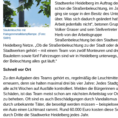
Stadtwerke Heidelberg im Auftrag de
schon die Straßenbeleuchtung, im J
ging sie sogar in den Besitz des Un
über. Was sich dadurch geändert ha
Arbeit jedenfalls nicht“, betonen Grup
Volker Graser und sein Stellvertreter
Säulenleuchte mit
Halogenmetalldampflampe. (Foto:
Herb von der Arbeitsgruppe
SWH)
Straßenbeleuchtung bei den Stadtwe
Heidelberg Netze. „Ob die Straßenbeleuchtung zu der Stadt oder d
Stadtwerken gehört – mit einem Team von zwölf Monteuren und dr
Bauleitern sowie fünf Fahrzeugen sind wir in Heidelberg unterwegs,
der Beleuchtung alles gut läuft.“
Schnell vor Ort
Zu den Aufgaben des Teams gehört es, regelmäßig die Leuchtmitte
erneuern, denn sie halten maximal drei bis vier Jahre: Jedes Stadtg
alle acht Wochen auf Ausfälle kontrolliert. Melden die Bürgerinnen 
Schäden, ist das Team meist schon am nächsten Arbeitstag vor Or
zu beheben. Oft sind es auch Beschädigungen durch Vandalismus
durch unbekannte Täter, die beseitigt werden müssen – beispielsw
ein Auto einen Lichtmast rammt. Rund 60.000 Euro kosten diese 
durch Dritte die Stadtwerke Heidelberg jedes Jahr.