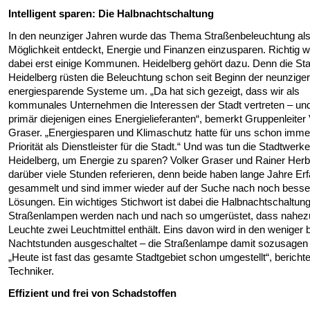
Intelligent sparen: Die Halbnachtschaltung
In den neunziger Jahren wurde das Thema Straßenbeleuchtung al
Möglichkeit entdeckt, Energie und Finanzen einzusparen. Richtig we
dabei erst einige Kommunen. Heidelberg gehört dazu. Denn die St
Heidelberg rüsten die Beleuchtung schon seit Beginn der neunziger
energiesparende Systeme um. „Da hat sich gezeigt, dass wir als
kommunales Unternehmen die Interessen der Stadt vertreten – und
primär diejenigen eines Energielieferanten“, bemerkt Gruppenleiter 
Graser. „Energiesparen und Klimaschutz hatte für uns schon imme
Priorität als Dienstleister für die Stadt.“ Und was tun die Stadtwerke
Heidelberg, um Energie zu sparen? Volker Graser und Rainer Her
darüber viele Stunden referieren, denn beide haben lange Jahre Er
gesammelt und sind immer wieder auf der Suche nach noch besse
Lösungen. Ein wichtiges Stichwort ist dabei die Halbnachtschaltung
Straßenlampen werden nach und nach so umgerüstet, dass nahez
Leuchte zwei Leuchtmittel enthält. Eins davon wird in den weniger 
Nachtstunden ausgeschaltet – die Straßenlampe damit sozusagen
„Heute ist fast das gesamte Stadtgebiet schon umgestellt“, berichte
Techniker.
Effizient und frei von Schadstoffen