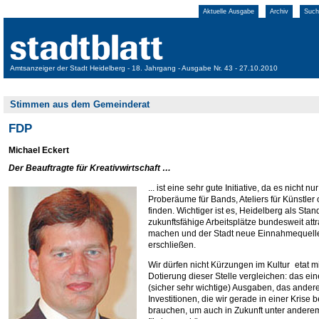
Aktuelle Ausgabe
Archiv
Such
Amtsanzeiger der Stadt Heidelberg - 18. Jahrgang - Ausgabe Nr. 43 - 27.10.2010
Stimmen aus dem Gemeinderat
FDP
Michael Eckert
Der Beauftragte für Kreativwirtschaft …
... ist eine sehr gute Initiative, da es nicht n
Proberäume für Bands, Ateliers für Künstler o
finden. Wichtiger ist es, Heidelberg als Stand
zukunftsfähige Arbeitsplätze bundesweit attr
machen und der Stadt neue Einnahmequell
erschließen.
Wir dürfen nicht Kürzungen im Kultur etat mi
Dotierung dieser Stelle vergleichen: das ein
(sicher sehr wichtige) Ausgaben, das ander
Investitionen, die wir gerade in einer Krise
brauchen, um auch in Zukunft unter anderem