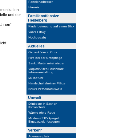
Parteienadressen
Hinweis
mmunikation
Stelle und der
Familienoffensive
Heidelberg
echnen“,
Kinderbetreuung auf einen Blick
Voller Erfolg!
Hochbegabt
icht
Aktuelles
Gedenkfeier in Gurs
Hilfe bei der Grabpflege
Sankt Martin reitet wieder
Vorplatz Altes Hallenbad:
Infoveranstaltung
Müllabfuhr
Handschuhsheimer Plätze
Neuer Personalausweis
Umwelt
Drittbeste in Sachen
Klimaschutz
Wärme ohne Reue
Mit dem CO2-Spiegel
Einsparziele festlegen
Verkehr
Adenauerplatz