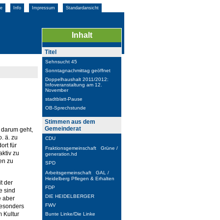
e
Info
Impressum
Standardansicht
Inhalt
Titel
Sehnsucht 45
Sonntagnachmittag geöffnet
Doppelhaushalt 2011/2012:
Infoveranstaltung am 12.
November
stadtblatt-Pause
OB-Sprechstunde
Stimmen aus dem
Gemeinderat
ur darum geht,
. ä. zu
CDU
ort für
Fraktionsgemeinschaft Grüne /
aktiv zu
generation.hd
en zu
SPD
Arbeitsgemeinschaft GAL /
Heidelberg Pflegen & Erhalten
t der
FDP
e sind
DIE HEIDELBERGER
e aber
FWV
 besonders
 Kultur
Bunte Linke/Die Linke