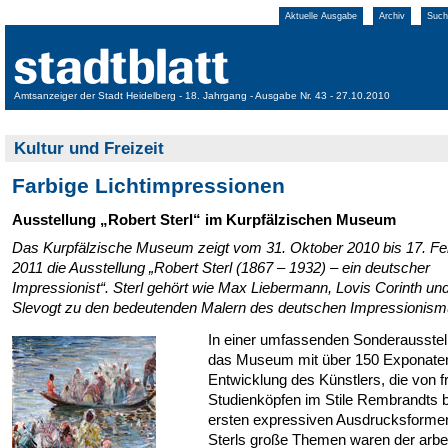
Aktuelle Ausgabe
Archiv
Such
Amtsanzeiger der Stadt Heidelberg - 18. Jahrgang - Ausgabe Nr. 43 - 27.10.2010
Kultur und Freizeit
Farbige Lichtimpressionen
Ausstellung „Robert Sterl“ im Kurpfälzischen Museum
Das Kurpfälzische Museum zeigt vom 31. Oktober 2010 bis 17. Fe
2011 die Ausstellung „Robert Sterl (1867 – 1932) – ein deutscher
Impressionist“. Sterl gehört wie Max Liebermann, Lovis Corinth u
Slevogt zu den bedeutenden Malern des deutschen Impressionism
In einer umfassenden Sonderausstell
das Museum mit über 150 Exponaten
Entwicklung des Künstlers, die von f
Studienköpfen im Stile Rembrandts b
ersten expressiven Ausdrucksformen
Sterls große Themen waren der arbe