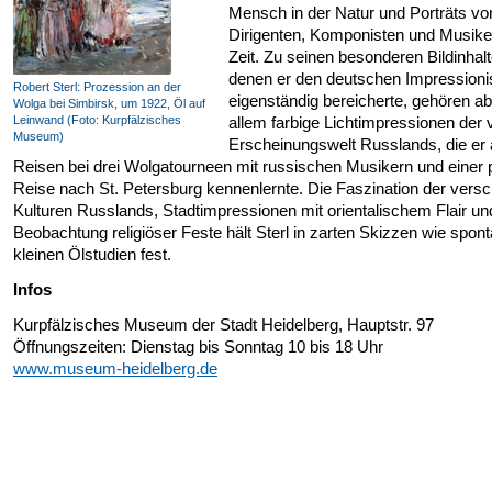
Mensch in der Natur und Porträts vo
Dirigenten, Komponisten und Musike
Zeit. Zu seinen besonderen Bildinhalt
denen er den deutschen Impression
Robert Sterl: Prozession an der
eigenständig bereicherte, gehören ab
Wolga bei Simbirsk, um 1922, Öl auf
Leinwand (Foto: Kurpfälzisches
allem farbige Lichtimpressionen der vi
Museum)
Erscheinungswelt Russlands, die er 
Reisen bei drei Wolgatourneen mit russischen Musikern und einer 
Reise nach St. Petersburg kennenlernte. Die Faszination der vers
Kulturen Russlands, Stadtimpressionen mit orientalischem Flair un
Beobachtung religiöser Feste hält Sterl in zarten Skizzen wie spon
kleinen Ölstudien fest.
Infos
Kurpfälzisches Museum der Stadt Heidelberg, Hauptstr. 97
Öffnungszeiten: Dienstag bis Sonntag 10 bis 18 Uhr
www.museum-heidelberg.de