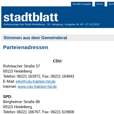
Aktuelle Ausgabe
Archiv
Such
Amtsanzeiger der Stadt Heidelberg - 18. Jahrgang - Ausgabe Nr. 43 - 27.10.2010
Stimmen aus dem Gemeinderat
Parteienadressen
CDU
:
Rohrbacher Straße 57
69115 Heidelberg
Telefon: 06221 163972, Fax: 06221 164843
E-Mail:
info@cdu-fraktion-hd.de
Internet:
www.cdu-fraktion-hd.de
SPD
:
Bergheimer Straße 88
69115 Heidelberg
Telefon: 06221 166767, Fax: 06221 619808