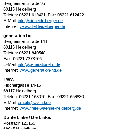
Bergheimer Straße 95
69115 Heidelberg
Telefon: 06221 619421, Fax: 06221 612422
E-Mail:
info@dieheidelberger.de
Internet:
www.dieHeidelberger.de
generation.hd
:
Bergheimer Straße 144
69115 Heidelberg
Telefon: 06221 840548
Fax: 06221 7273766
E-Mail:
info@generation-hd.de
Internet:
www.generation-hd.de
FWV
:
Fischergasse 14-16
69117 Heidelberg
Telefon: 06221 163070, Fax: 06221 659830
E-Mail:
email@fwv-hd.de
Internet:
www.freie-waehler-heidelberg.de
Bunte Linke / Die Linke:
Postfach 120165
69045 Heidelberg