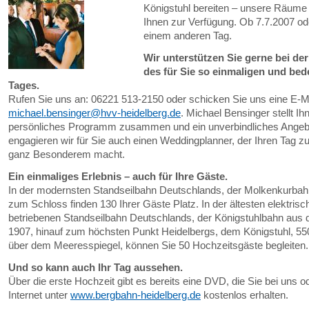
Königstuhl bereiten – unsere Räume
Ihnen zur Verfügung. Ob 7.7.2007 od
einem anderen Tag.
Wir unterstützen Sie gerne bei de
des für Sie so einmaligen und be
Tages.
Rufen Sie uns an: 06221 513-2150 oder schicken Sie uns eine E-Ma
michael.bensinger@hvv-heidelberg.de
. Michael Bensinger stellt Ih
persönliches Programm zusammen und ein unverbindliches Angeb
engagieren wir für Sie auch einen Weddingplanner, der Ihren Tag z
ganz Besonderem macht.
Ein einmaliges Erlebnis – auch für Ihre Gäste.
In der modernsten Standseilbahn Deutschlands, der Molkenkurbahn
zum Schloss finden 130 Ihrer Gäste Platz. In der ältesten elektrisc
betriebenen Standseilbahn Deutschlands, der Königstuhlbahn aus
1907, hinauf zum höchsten Punkt Heidelbergs, dem Königstuhl, 55
über dem Meeresspiegel, können Sie 50 Hochzeitsgäste begleiten.
Und so kann auch Ihr Tag aussehen.
Über die erste Hochzeit gibt es bereits eine DVD, die Sie bei uns o
Internet unter
www.bergbahn-heidelberg.de
kostenlos erhalten.