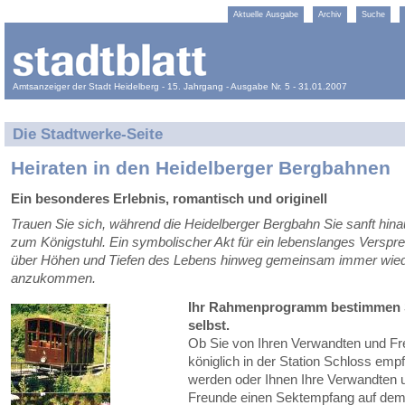
Aktuelle Ausgabe
Archiv
Suche
Amtsanzeiger der Stadt Heidelberg - 15. Jahrgang - Ausgabe Nr. 5 - 31.01.2007
Die Stadtwerke-Seite
Heiraten in den Heidelberger Bergbahnen
Ein besonderes Erlebnis, romantisch und originell
Trauen Sie sich, während die Heidelberger Bergbahn Sie sanft hina
zum Königstuhl. Ein symbolischer Akt für ein lebenslanges Verspr
über Höhen und Tiefen des Lebens hinweg gemeinsam immer wie
anzukommen.
Ihr Rahmenprogramm bestimmen 
selbst.
Ob Sie von Ihren Verwandten und F
königlich in der Station Schloss emp
werden oder Ihnen Ihre Verwandten 
Freunde einen Sektempfang auf de