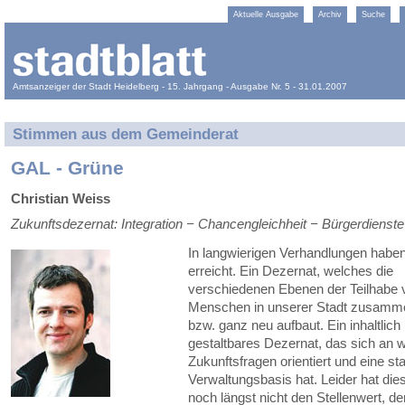
Aktuelle Ausgabe
Archiv
Suche
Amtsanzeiger der Stadt Heidelberg - 15. Jahrgang - Ausgabe Nr. 5 - 31.01.2007
Stimmen aus dem Gemeinderat
GAL - Grüne
Christian Weiss
Zukunftsdezernat: Integration − Chancengleichheit − Bürgerdienste
In langwierigen Verhandlungen haben 
erreicht. Ein Dezernat, welches die
verschiedenen Ebenen der Teilhabe 
Menschen in unserer Stadt zusamm
bzw. ganz neu aufbaut. Ein inhaltlich
gestaltbares Dezernat, das sich an w
Zukunftsfragen orientiert und eine st
Verwaltungsbasis hat. Leider hat die
noch längst nicht den Stellenwert, de