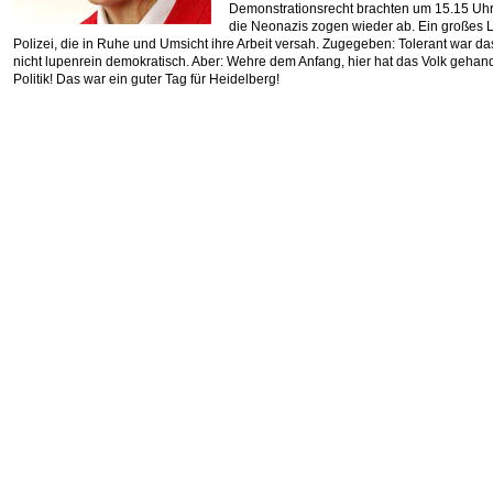
Demonstrationsrecht brachten um 15.15 Uhr
die Neonazis zogen wieder ab. Ein großes 
Polizei, die in Ruhe und Umsicht ihre Arbeit versah. Zugegeben: Tolerant war da
nicht lupenrein demokratisch. Aber: Wehre dem Anfang, hier hat das Volk gehande
Politik! Das war ein guter Tag für Heidelberg!