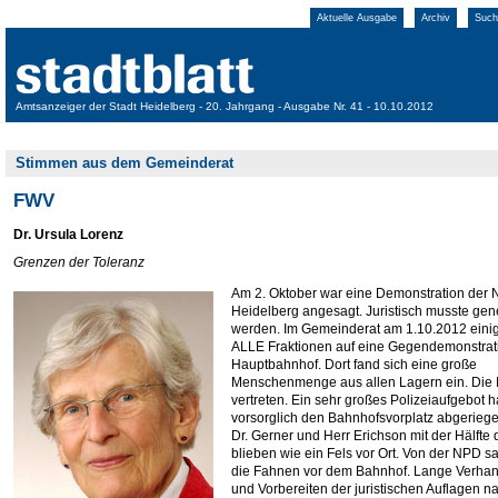
Aktuelle Ausgabe
Archiv
Such
Amtsanzeiger der Stadt Heidelberg - 20. Jahrgang - Ausgabe Nr. 41 - 10.10.2012
Stimmen aus dem Gemeinderat
FWV
Dr. Ursula Lorenz
Grenzen der Toleranz
Am 2. Oktober war eine Demonstration der
Heidelberg angesagt. Juristisch musste ge
werden. Im Gemeinderat am 1.10.2012 einig
ALLE Fraktionen auf eine Gegendemonstrat
Hauptbahnhof. Dort fand sich eine große
Menschenmenge aus allen Lagern ein. Die
vertreten. Ein sehr großes Polizeiaufgebot h
vorsorglich den Bahnhofsvorplatz abgeriege
Dr. Gerner und Herr Erichson mit der Hälfte
blieben wie ein Fels vor Ort. Von der NPD s
die Fahnen vor dem Bahnhof. Lange Verha
und Vorbereiten der juristischen Auflagen n