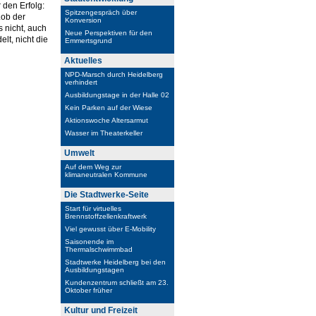
 den Erfolg:
Spitzengespräch über
Lob der
Konversion
s nicht, auch
Neue Perspektiven für den
lt, nicht die
Emmertsgrund
Aktuelles
NPD-Marsch durch Heidelberg
verhindert
Ausbildungstage in der Halle 02
Kein Parken auf der Wiese
Aktionswoche Altersarmut
Wasser im Theaterkeller
Umwelt
Auf dem Weg zur
klimaneutralen Kommune
Die Stadtwerke-Seite
Start für virtuelles
Brennstoffzellenkraftwerk
Viel gewusst über E-Mobility
Saisonende im
Thermalschwimmbad
Stadtwerke Heidelberg bei den
Ausbildungstagen
Kundenzentrum schließt am 23.
Oktober früher
Kultur und Freizeit