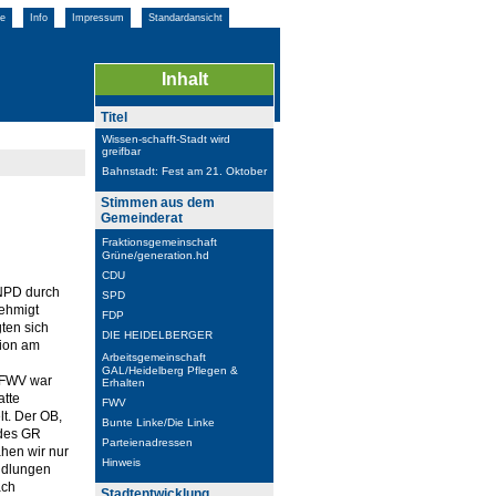
e
Info
Impressum
Standardansicht
Inhalt
Titel
Wissen-schafft-Stadt wird
greifbar
Bahnstadt: Fest am 21. Oktober
Stimmen aus dem
Gemeinderat
Fraktionsgemeinschaft
Grüne/generation.hd
CDU
 NPD durch
SPD
nehmigt
FDP
ten sich
DIE HEIDELBERGER
ion am
Arbeitsgemeinschaft
GAL/Heidelberg Pflegen &
 FWV war
Erhalten
atte
FWV
lt. Der OB,
Bunte Linke/Die Linke
 des GR
Parteienadressen
ahen wir nur
Hinweis
ndlungen
ach
Stadtentwicklung