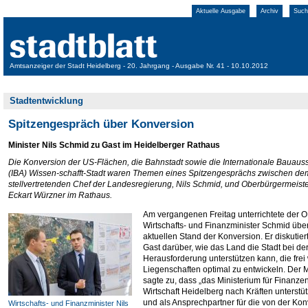
Aktuelle Ausgabe
Archiv
Such
Amtsanzeiger der Stadt Heidelberg - 20. Jahrgang - Ausgabe Nr. 41 - 10.10.2012
Stadtentwicklung
Spitzengespräch über Konversion
Minister Nils Schmid zu Gast im Heidelberger Rathaus
Die Konversion der US-Flächen, die Bahnstadt sowie die Internationale Bauauss
(IBA) Wissen-schafft-Stadt waren Themen eines Spitzengesprächs zwischen de
stellvertretenden Chef der Landesregierung, Nils Schmid, und Oberbürgermeiste
Eckart Würzner im Rathaus.
Am vergangenen Freitag unterrichtete der 
Wirtschafts- und Finanzminister Schmid übe
aktuellen Stand der Konversion. Er diskutier
Gast darüber, wie das Land die Stadt bei de
Herausforderung unterstützen kann, die fre
Liegenschaften optimal zu entwickeln. Der M
sagte zu, dass „das Ministerium für Finanze
Wirtschaft Heidelberg nach Kräften unterstü
und als Ansprechpartner für die von der Kon
Wirtschafts- und Finanzminister Nils