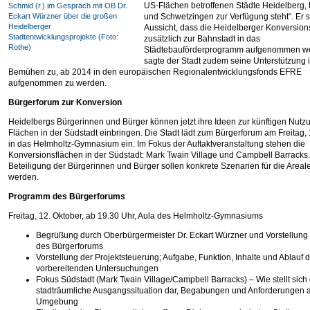
US-Flächen betroffenen Städte Heidelberg
Schmid (r.) im Gespräch mit OB Dr.
Eckart Würzner über die großen
und Schwetzingen zur Verfügung steht“. Er st
Heidelberger
Aussicht, dass die Heidelberger Konversio
Stadtentwicklungsprojekte (Foto:
zusätzlich zur Bahnstadt in das
Rothe)
Städtebauförderprogramm aufgenommen we
sagte der Stadt zudem seine Unterstützung 
Bemühen zu, ab 2014 in den europäischen Regionalentwicklungsfonds EFRE
aufgenommen zu werden.
Bürgerforum zur Konversion
Heidelbergs Bürgerinnen und Bürger können jetzt ihre Ideen zur künftigen Nutz
Flächen in der Südstadt einbringen. Die Stadt lädt zum Bürgerforum am Freitag, 
in das Helmholtz-Gymnasium ein. Im Fokus der Auftaktveranstaltung stehen die
Konversionsflächen in der Südstadt: Mark Twain Village und Campbell Barracks.
Beteiligung der Bürgerinnen und Bürger sollen konkrete Szenarien für die Areale
werden.
Programm des Bürgerforums
Freitag, 12. Oktober, ab 19.30 Uhr, Aula des Helmholtz-Gymnasiums
Begrüßung durch Oberbürgermeister Dr. Eckart Würzner und Vorstellung 
des Bürgerforums
Vorstellung der Projektsteuerung; Aufgabe, Funktion, Inhalte und Ablauf 
vorbereitenden Untersuchungen
Fokus Südstadt (Mark Twain Village/Campbell Barracks) – Wie stellt sich 
stadträumliche Ausgangssituation dar, Begabungen und Anforderungen 
Umgebung