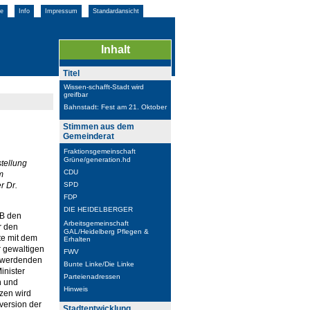
e
Info
Impressum
Standardansicht
Inhalt
Titel
Wissen-schafft-Stadt wird
greifbar
Bahnstadt: Fest am 21. Oktober
Stimmen aus dem
Gemeinderat
Fraktionsgemeinschaft
Grüne/generation.hd
tellung
CDU
m
r Dr.
SPD
FDP
DIE HEIDELBERGER
OB den
Arbeitsgemeinschaft
r den
GAL/Heidelberg Pflegen &
te mit dem
Erhalten
r gewaltigen
FWV
i werdenden
Bunte Linke/Die Linke
inister
Parteienadressen
n und
Hinweis
tzen wird
version der
Stadtentwicklung