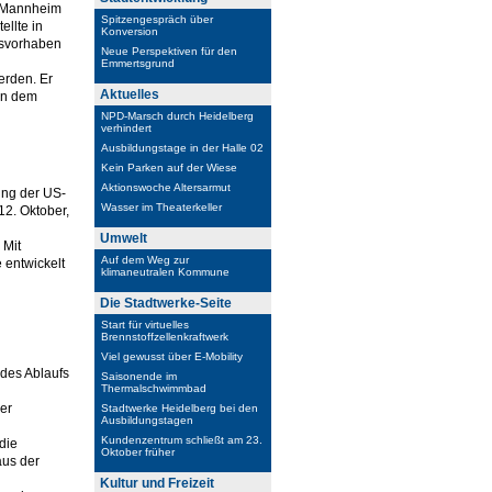
, Mannheim
Spitzengespräch über
ellte in
Konversion
nsvorhaben
Neue Perspektiven für den
Emmertsgrund
rden. Er
Aktuelles
in dem
NPD-Marsch durch Heidelberg
verhindert
Ausbildungstage in der Halle 02
Kein Parken auf der Wiese
Aktionswoche Altersarmut
ung der US-
Wasser im Theaterkeller
12. Oktober,
Umwelt
 Mit
Auf dem Weg zur
 entwickelt
klimaneutralen Kommune
Die Stadtwerke-Seite
Start für virtuelles
Brennstoffzellenkraftwerk
Viel gewusst über E-Mobility
des Ablaufs
Saisonende im
Thermalschwimmbad
der
Stadtwerke Heidelberg bei den
Ausbildungstagen
Kundenzentrum schließt am 23.
die
Oktober früher
aus der
Kultur und Freizeit