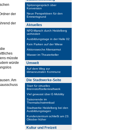
ischen
Spitzengespräch über
Konversion
Ordner der
Neue Perspektiven für den
Emmertsgrund
ährend der
Aktuelles
NPD-Marsch durch Heidelberg
verhindert
Ausbildungstage in der Halle 02
Kein Parken auf der Wiese
 die
Aktionswoche Altersarmut
ttliches
Wasser im Theaterkeller
fens müsste
Zudem würde
Umwelt
ungslos
Auf dem Weg zur
klimaneutralen Kommune
hausen. Am
Die Stadtwerke-Seite
rsausschuss
Start für virtuelles
Brennstoffzellenkraftwerk
Viel gewusst über E-Mobility
Saisonende im
Thermalschwimmbad
Stadtwerke Heidelberg bei den
Ausbildungstagen
Kundenzentrum schließt am 23.
Oktober früher
Kultur und Freizeit