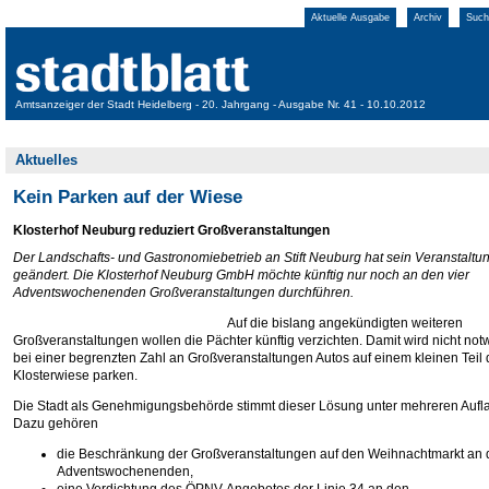
Aktuelle Ausgabe
Archiv
Such
Amtsanzeiger der Stadt Heidelberg - 20. Jahrgang - Ausgabe Nr. 41 - 10.10.2012
Aktuelles
Kein Parken auf der Wiese
Klosterhof Neuburg reduziert Großveranstaltungen
Der Landschafts- und Gastronomiebetrieb an Stift Neuburg hat sein Veranstalt
geändert. Die Klosterhof Neuburg GmbH möchte künftig nur noch an den vier
Adventswochenenden Großveranstaltungen durchführen.
Auf die bislang angekündigten weiteren
Großveranstaltungen wollen die Pächter künftig verzichten. Damit wird nicht not
bei einer begrenzten Zahl an Großveranstaltungen Autos auf einem kleinen Teil 
Klosterwiese parken.
Die Stadt als Genehmigungsbehörde stimmt dieser Lösung unter mehreren Aufl
Dazu gehören
die Beschränkung der Großveranstaltungen auf den Weihnachtmarkt an 
Adventswochenenden,