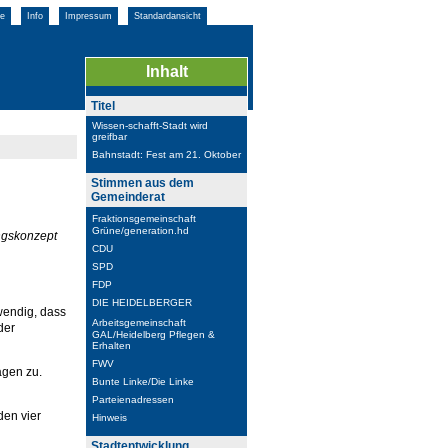
e
Info
Impressum
Standardansicht
Inhalt
Titel
Wissen-schafft-Stadt wird
greifbar
Bahnstadt: Fest am 21. Oktober
Stimmen aus dem
Gemeinderat
Fraktionsgemeinschaft
Grüne/generation.hd
ungskonzept
CDU
SPD
FDP
DIE HEIDELBERGER
wendig, dass
Arbeitsgemeinschaft
der
GAL/Heidelberg Pflegen &
Erhalten
FWV
agen zu.
Bunte Linke/Die Linke
Parteienadressen
den vier
Hinweis
Stadtentwicklung