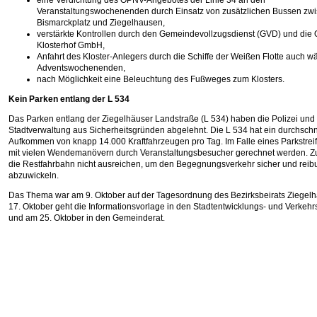
eine Verdichtung des ÖPNV-Angebotes der Linie 34 an den
Veranstaltungswochenenden durch Einsatz von zusätzlichen Bussen zw
Bismarckplatz und Ziegelhausen,
verstärkte Kontrollen durch den Gemeindevollzugsdienst (GVD) und die 
Klosterhof GmbH,
Anfahrt des Kloster-Anlegers durch die Schiffe der Weißen Flotte auch w
Adventswochenenden,
nach Möglichkeit eine Beleuchtung des Fußweges zum Klosters.
Kein Parken entlang der L 534
Das Parken entlang der Ziegelhäuser Landstraße (L 534) haben die Polizei und
Stadtverwaltung aus Sicherheitsgründen abgelehnt. Die L 534 hat ein durchschni
Aufkommen von knapp 14.000 Kraftfahrzeugen pro Tag. Im Falle eines Parkstrei
mit vielen Wendemanövern durch Veranstaltungsbesucher gerechnet werden. 
die Restfahrbahn nicht ausreichen, um den Begegnungsverkehr sicher und reib
abzuwickeln.
Das Thema war am 9. Oktober auf der Tagesordnung des Bezirksbeirats Ziegel
17. Oktober geht die Informationsvorlage in den Stadtentwicklungs- und Verkeh
und am 25. Oktober in den Gemeinderat.