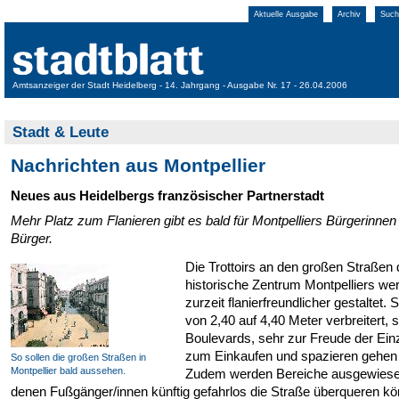
Aktuelle Ausgabe
Archiv
Such
Amtsanzeiger der Stadt Heidelberg - 14. Jahrgang - Ausgabe Nr. 17 - 26.04.2006
Stadt & Leute
Nachrichten aus Montpellier
Neues aus Heidelbergs französischer Partnerstadt
Mehr Platz zum Flanieren gibt es bald für Montpelliers Bürgerinnen
Bürger.
Die Trottoirs an den großen Straßen
historische Zentrum Montpelliers we
zurzeit flanierfreundlicher gestaltet.
von 2,40 auf 4,40 Meter verbreitert, 
Boulevards, sehr zur Freude der Einz
zum Einkaufen und spazieren gehen 
So sollen die großen Straßen in
Montpellier bald aussehen.
Zudem werden Bereiche ausgewiese
denen Fußgänger/innen künftig gefahrlos die Straße überqueren k