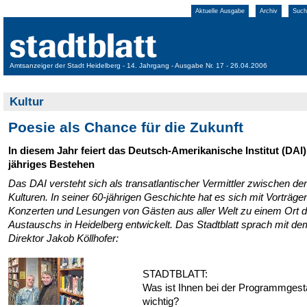
Aktuelle Ausgabe
Archiv
Such
Amtsanzeiger der Stadt Heidelberg - 14. Jahrgang - Ausgabe Nr. 17 - 26.04.2006
Kultur
Poesie als Chance für die Zukunft
In diesem Jahr feiert das Deutsch-Amerikanische Institut (DAI)
jähriges Bestehen
Das DAI versteht sich als transatlantischer Vermittler zwischen de
Kulturen. In seiner 60-jährigen Geschichte hat es sich mit Vorträge
Konzerten und Lesungen von Gästen aus aller Welt zu einem Ort 
Austauschs in Heidelberg entwickelt. Das Stadtblatt sprach mit de
Direktor Jakob Köllhofer:
STADTBLATT:
Was ist Ihnen bei der Programmgest
wichtig?