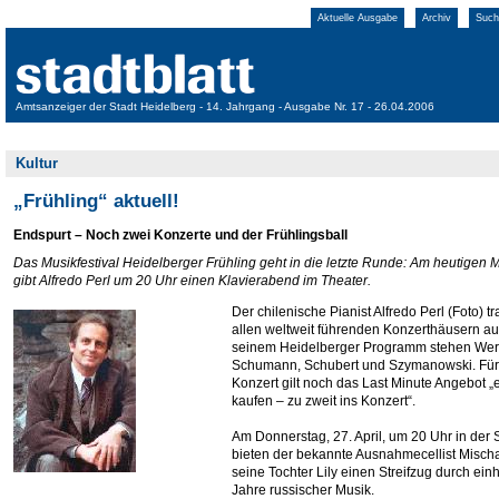
Aktuelle Ausgabe
Archiv
Such
Amtsanzeiger der Stadt Heidelberg - 14. Jahrgang - Ausgabe Nr. 17 - 26.04.2006
Kultur
„Frühling“ aktuell!
Endspurt – Noch zwei Konzerte und der Frühlingsball
Das Musikfestival Heidelberger Frühling geht in die letzte Runde: Am heutigen 
gibt Alfredo Perl um 20 Uhr einen Klavierabend im Theater.
Der chilenische Pianist Alfredo Perl (Foto) tra
allen weltweit führenden Konzerthäusern auf
seinem Heidelberger Programm stehen Wer
Schumann, Schubert und Szymanowski. Für
Konzert gilt noch das Last Minute Angebot „
kaufen – zu zweit ins Konzert“.
Am Donnerstag, 27. April, um 20 Uhr in der 
bieten der bekannte Ausnahmecellist Misch
seine Tochter Lily einen Streifzug durch ein
Jahre russischer Musik.