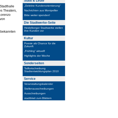
Stadt & Leute
„Gelebte Kundenorientierung“
 Stadthalle
es Theaters,
Nachrichten aus Montpellier
 Lorenzo
Bitte weiter spenden!
 von
Die Stadtwerke-Seite
Heidelberger Stadtwerke stellen
ihre Kunden vor
n bekannten
Kultur
Poesie als Chance für die
Zukunft
„Frühling“ aktuell!
Highlights der Woche
Sonderseiten
Teilfortschreibung
Stadtentwicklungsplan 2010
Service
Veranstaltungskalender
Stellenausschreibungen
Ausschreibungen
stadtblatt zum Blättern