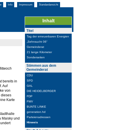
e
Info
Impressum
Standardansicht
Inhalt
Titel
Tag der erneuerbaren Energien
„Sehnsucht 06“
Gemeinderat
21 lange Kilometer
Sonderseiten
Stimmen aus dem
Mittwoch
Gemeinderat
CDU
SPD
t bereits in
. Auf
GAL
ke von
DIE HEIDELBERGER
 dieses
FDP
eine Karte
FWV
BUNTE LINKE
generation.hd
Stadthalle
Parteienadressen
a Maisky und
Hinweis
hundert