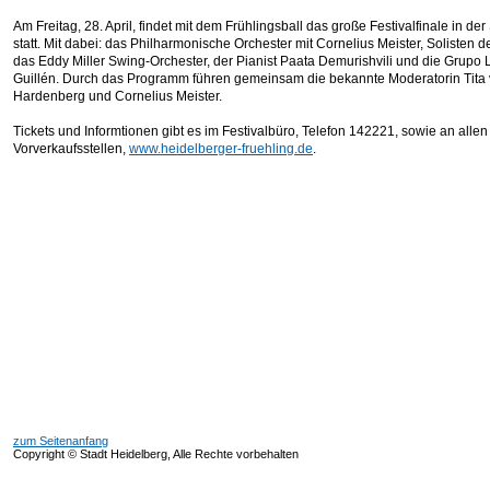
Am Freitag, 28. April, findet mit dem Frühlingsball das große Festivalfinale in der
statt. Mit dabei: das Philharmonische Orchester mit Cornelius Meister, Solisten d
das Eddy Miller Swing-Orchester, der Pianist Paata Demurishvili und die Grupo
Guillén. Durch das Programm führen gemeinsam die bekannte Moderatorin Tita
Hardenberg und Cornelius Meister.
Tickets und Informtionen gibt es im Festivalbüro, Telefon 142221, sowie an alle
Vorverkaufsstellen,
www.heidelberger-fruehling.de
.
zum Seitenanfang
Copyright © Stadt Heidelberg, Alle Rechte vorbehalten