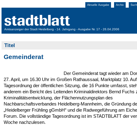
Aktuelle Ausgabe
Archiv
Such
Amtsanzeiger der Stadt Heidelberg - 14. Jahrgang - Ausgabe Nr. 17 - 26.04.2006
Titel
Gemeinderat
Der Gemeinderat tagt wieder am Do
27. April, um 16.30 Uhr im Großen Rathaussaal, Marktplatz 10. Auf
Tagesordnung der öffentlichen Sitzung, die 16 Punkte umfasst, ste
anderem ein Bericht des Leitenden Kriminaldirektors Bernd Fuchs 
Kriminalitätsentwicklung, der Flächennutzungsplan des
Nachbarschaftsverbandes Heidelberg-Mannheim, die Gründung de
„Heidelberger Frühling gGmbH“ und die Radwegeführung am Eiche
Forum. Die vollständige Tagesordnung ist im STADTBLATT der ve
Woche nachzulesen.