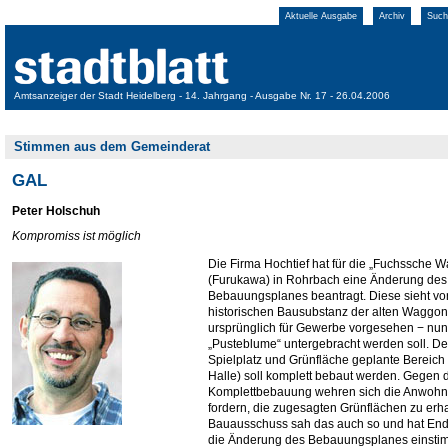
Aktuelle Ausgabe
Archiv
Such
Amtsanzeiger der Stadt Heidelberg - 14. Jahrgang - Ausgabe Nr. 17 - 26.04.2006
Stimmen aus dem Gemeinderat
GAL
Peter Holschuh
Kompromiss ist möglich
Die Firma Hochtief hat für die „Fuchssche 
(Furukawa) in Rohrbach eine Änderung des
Bebauungsplanes beantragt. Diese sieht vor
historischen Bausubstanz der alten Waggon
ursprünglich für Gewerbe vorgesehen − nun 
„Pusteblume“ untergebracht werden soll. Der 
Spielplatz und Grünfläche geplante Bereich (
Halle) soll komplett bebaut werden. Gegen 
Komplettbebauung wehren sich die Anwohne
fordern, die zugesagten Grünflächen zu erha
Bauausschuss sah das auch so und hat End
die Änderung des Bebauungsplanes einsti