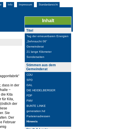
e
Info
Impressum
Standardansicht
Inhalt
Titel
Tag der erneuerbaren Energien
„Sehnsucht 06“
Gemeinderat
21 lange Kilometer
Sonderseiten
Stimmen aus dem
Gemeinderat
CDU
Waggonfabrik“
SPD
, dass in der
GAL
halle −
DIE HEIDELBERGER
die Kita
FDP
für Kita,
FWV
östlich der
BUNTE LINKE
diese
generation.hd
r. Sie
Parteienadressen
lten. Der
Hinweis
e Februar
mmig