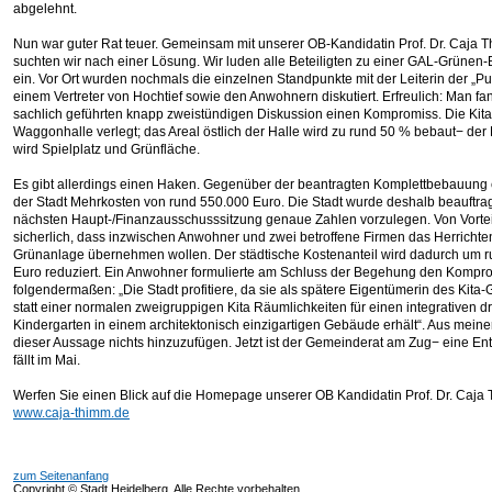
abgelehnt.
Nun war guter Rat teuer. Gemeinsam mit unserer OB-Kandidatin Prof. Dr. Caja 
suchten wir nach einer Lösung. Wir luden alle Beteiligten zu einer GAL-Grüne
ein. Vor Ort wurden nochmals die einzelnen Standpunkte mit der Leiterin der „P
einem Vertreter von Hochtief sowie den Anwohnern diskutiert. Erfreulich: Man fan
sachlich geführten knapp zweistündigen Diskussion einen Kompromiss. Die Kita 
Waggonhalle verlegt; das Areal östlich der Halle wird zu rund 50 % bebaut− der
wird Spielplatz und Grünfläche.
Es gibt allerdings einen Haken. Gegenüber der beantragten Komplettbebauung
der Stadt Mehrkosten von rund 550.000 Euro. Die Stadt wurde deshalb beauftragt
nächsten Haupt-/Finanzausschusssitzung genaue Zahlen vorzulegen. Von Vorteil
sicherlich, dass inzwischen Anwohner und zwei betroffene Firmen das Herrichte
Grünanlage übernehmen wollen. Der städtische Kostenanteil wird dadurch um 
Euro reduziert. Ein Anwohner formulierte am Schluss der Begehung den Kompr
folgendermaßen: „Die Stadt profitiere, da sie als spätere Eigentümerin des Kit
statt einer normalen zweigruppigen Kita Räumlichkeiten für einen integrativen d
Kindergarten in einem architektonisch einzigartigen Gebäude erhält“. Aus meiner 
dieser Aussage nichts hinzuzufügen. Jetzt ist der Gemeinderat am Zug− eine E
fällt im Mai.
Werfen Sie einen Blick auf die Homepage unserer OB Kandidatin Prof. Dr. Caja
www.caja-thimm.de
zum Seitenanfang
Copyright © Stadt Heidelberg, Alle Rechte vorbehalten