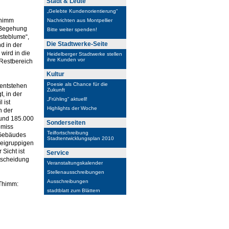
Stadt & Leute
„Gelebte Kundenorientierung“
Thimm
Nachrichten aus Montpellier
n-Begehung
Bitte weiter spenden!
usteblume“,
Die Stadtwerke-Seite
d in der
wird in die
Heidelberger Stadtwerke stellen
ihre Kunden vor
 Restbereich
Kultur
Poesie als Chance für die
 entstehen
Zukunft
, in der
„Frühling“ aktuell!
 ist
Highlights der Woche
n der
rund 185.000
Sonderseiten
omiss
Teilfortschreibung
a-Gebäudes
Stadtentwicklungsplan 2010
reigruppigen
Sicht ist
Service
ntscheidung
Veranstaltungskalender
Stellenausschreibungen
Ausschreibungen
 Thimm:
stadtblatt zum Blättern