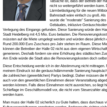
Tatsache ist, dass der Betrieb der Ha
nicht so weitergeführt werden kann. 
Lärmbelästigung für die neuen Mitbür
Bahnstadt wäre einfach zu groß. Als
wurde die "moderate" Sanierung des
Gebäudes, inklusive Geräuschisolie
Verlegung des Eingangs gefunden. Diese Sanierung würde den Hau
Stadt Heidelberg mit 4,5 Mio. Euro belasten. Die Renovierungskos
müssten auf die Miete umgelegt werden und würden diese jährlich 
Rund 200.000 Euro Zuschuss pro Jahr stehen im Raum. Diese Mi
können die Betreiber der Halle 02 nicht aus dem eigenen Wirtschaf
generieren. Deshalb fordern sie eine Erhöhung des städtischen Z
Am Ende würde die Stadt also die Renovierungskosten doch selbst
Diese Entscheidung werde ich in der Abstimmung nicht mittragen.
meinem Eindruck ist die geräuschdämmende Sanierung hauptsäch
die zahlreichen (gewerblichen) Partys bedingt. Daher müssen die 
auch von den gewerblichen Einnahmen dieser Veranstaltung abge
werden können. Falls diese Einnahmen nicht ausreichen, so liegt hi
Schieflage im Geschäftsmodell vor, die nicht vom Steuerzahler ab
werden kann.
Man muss der Halle 02 sicherlich zu Gute halten, dass durchaus vi
Kulturveranstaltungen angeboten werden. Andererseits richten sich