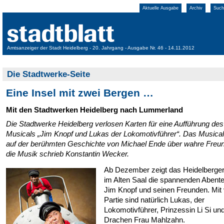
Aktuelle Ausgabe
Archiv
Such
Amtsanzeiger der Stadt Heidelberg - 20. Jahrgang - Ausgabe Nr. 46 - 14.11.2012
Die Stadtwerke-Seite
Eine Insel mit zwei Bergen …
Mit den Stadtwerken Heidelberg nach Lummerland
Die Stadtwerke Heidelberg verlosen Karten für eine Aufführung des
Musicals „Jim Knopf und Lukas der Lokomotivführer“. Das Musical
auf der berühmten Geschichte von Michael Ende über wahre Freun
die Musik schrieb Konstantin Wecker.
Ab Dezember zeigt das Heidelberger
im Alten Saal die spannenden Abent
Jim Knopf und seinen Freunden. Mit 
Partie sind natürlich Lukas, der
Lokomotivführer, Prinzessin Li Si un
Drachen Frau Mahlzahn.