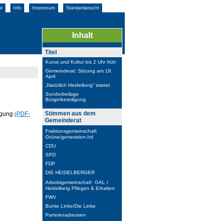
e
Info
Impressum
Standardansicht
Inhalt
Titel
Kunst und Kultur bis 2 Uhr früh
Gemeinderat: Sitzung am 19.
April
„Natürlich Heidelberg“ startet
Sonderbeilage
Bürgerbeteiligung
Stimmen aus dem
igung
(PDF-
Gemeinderat
Fraktionsgemeinschaft
Grüne/generation.hd
CDU
SPD
FDP
DIE HEIDELBERGER
Arbeitsgemeinschaft GAL /
Heidelberg Pflegen & Erhalten
FWV
Bunte Linke/Die Linke
Parteienadressen