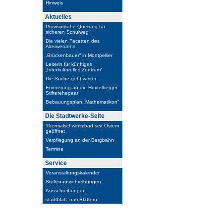
Hinweis
Aktuelles
Provisorische Querung für
sicheren Schulweg
Die vielen Facetten des
Älterwerdens
„Brückenbauer“ in Montpellier
Leiterin für künftiges
„Interkulturelles Zentrum“
Die Suche geht weiter
Erinnerung an ein Heidelberger
Stifterehepaar
Bebauungsplan „Mathematikon“
Die Stadtwerke-Seite
Thermalschwimmbad seit Ostern
geöffnet
Verpflegung an der Bergbahn
Termine
Service
Veranstaltungskalender
Stellenausschreibungen
Ausschreibungen
stadtblatt zum Blättern