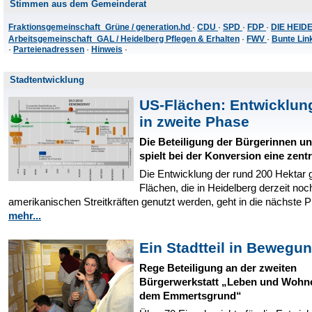
Stimmen aus dem Gemeinderat
Fraktionsgemeinschaft Grüne / generation.hd
·
CDU
·
SPD
·
FDP
·
DIE HEI
Arbeitsgemeinschaft GAL / Heidelberg Pflegen & Erhalten
·
FWV
·
Bunte Lin
·
Parteienadressen
·
Hinweis
·
Stadtentwicklung
US-Flächen: Entwicklun
in zweite Phase
Die Beteiligung der Bürgerinnen u
spielt bei der Konversion eine zentr
Die Entwicklung der rund 200 Hektar 
Flächen, die in Heidelberg derzeit no
amerikanischen Streitkräften genutzt werden, geht in die nächste 
mehr...
Ein Stadtteil in Bewegu
Rege Beteiligung an der zweiten
Bürgerwerkstatt „Leben und Wohn
dem Emmertsgrund“