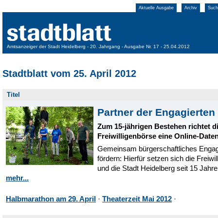
Aktuelle Ausgabe
Archiv
Such
Amtsanzeiger der Stadt Heidelberg - 20. Jahrgang - Ausgabe Nr. 17 - 25.04.2012
Stadtblatt vom 25. April 2012
Titel
Partner der Engagierten
Zum 15-jährigen Bestehen richtet d
Freiwilligenbörse eine Online-Date
Gemeinsam bürgerschaftliches Enga
fördern: Hierfür setzen sich die Freiwi
und die Stadt Heidelberg seit 15 Jahre
mehr...
Halbmarathon am 29. April
·
Theaterzeit Mai 2012
·