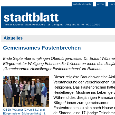
Aktuelle Ausgabe
Archiv
Such
Amtsanzeiger der Stadt Heidelberg - 18. Jahrgang - Ausgabe Nr. 40 - 06.10.2010
Aktuelles
Gemeinsames Fastenbrechen
Ende September empfingen Oberbürgermeister Dr. Eckart Würzne
Bürgermeister Wolfgang Erichson die Teilnehmer/-innen des diesjä
„Gemeinsamen Heidelberger Fastenbrechens“ im Rathaus.
Dieser religiöse Brauch war eine Akt
Verständigung der verschiedenen Ku
Religionen. Das Fastenbrechen hatte
Heidelberger Muslime ins Leben geru
Während des diesjährigen Ramadans
Bürger/-innen zum gemeinsamen
Fastenbrechen zu sich nach Hause e
OB Dr. Würzner (2 von links) und
de Simone, eine 17-jährige Teilnehm
Bürgermeister Erichson (links) mit