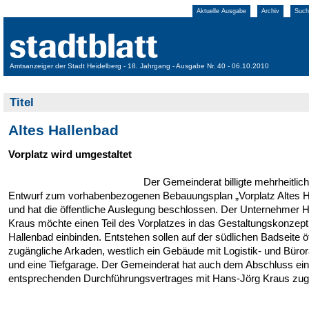
Aktuelle Ausgabe
Archiv
Such
Amtsanzeiger der Stadt Heidelberg - 18. Jahrgang - Ausgabe Nr. 40 - 06.10.2010
Titel
Altes Hallenbad
Vorplatz wird umgestaltet
Der Gemeinderat billigte mehrheitlic
Entwurf zum vorhabenbezogenen Bebauungsplan „Vorplatz Altes H
und hat die öffentliche Auslegung beschlossen. Der Unternehmer 
Kraus möchte einen Teil des Vorplatzes in das Gestaltungskonzept
Hallenbad einbinden. Entstehen sollen auf der südlichen Badseite öf
zugängliche Arkaden, westlich ein Gebäude mit Logistik- und Bür
und eine Tiefgarage. Der Gemeinderat hat auch dem Abschluss ei
entsprechenden Durchführungsvertrages mit Hans-Jörg Kraus zug