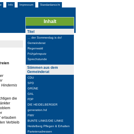
e
Info
Impressum
Standardansicht
Inhalt
Titel
… der Sommerdag is do!
Gemeinderat
Regenwald
Frühjahrsputz
Sprechstunde
freien
Stimmen aus dem
Gemeinderat
er
CDU
er
SPD
n Hindernis
GRÜNE
GAL
htigen die
FDP
änkter
DIE HEIDELBERGER
Problem
generation.hd
er
FWV
 erlauben
BUNTE LINKE/DIE LINKE
den Verbleib
Heidelberg Pflegen & Erhalten
Parteienadressen