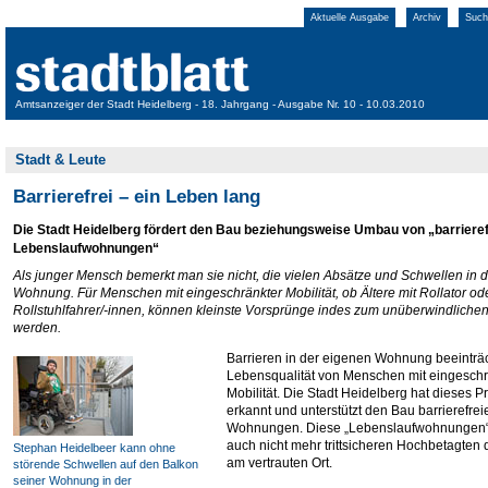
Aktuelle Ausgabe
Archiv
Such
Amtsanzeiger der Stadt Heidelberg - 18. Jahrgang - Ausgabe Nr. 10 - 10.03.2010
Stadt & Leute
Barrierefrei – ein Leben lang
Die Stadt Heidelberg fördert den Bau beziehungsweise Umbau von „barriere
Lebenslaufwohnungen“
Als junger Mensch bemerkt man sie nicht, die vielen Absätze und Schwellen in d
Wohnung. Für Menschen mit eingeschränkter Mobilität, ob Ältere mit Rollator od
Rollstuhlfahrer/-innen, können kleinste Vorsprünge indes zum unüberwindliche
werden.
Barrieren in der eigenen Wohnung beeinträc
Lebensqualität von Menschen mit eingeschr
Mobilität. Die Stadt Heidelberg hat dieses 
erkannt und unterstützt den Bau barrierefrei
Wohnungen. Diese „Lebenslaufwohnungen“
auch nicht mehr trittsicheren Hochbetagten 
Stephan Heidelbeer kann ohne
am vertrauten Ort.
störende Schwellen auf den Balkon
seiner Wohnung in der