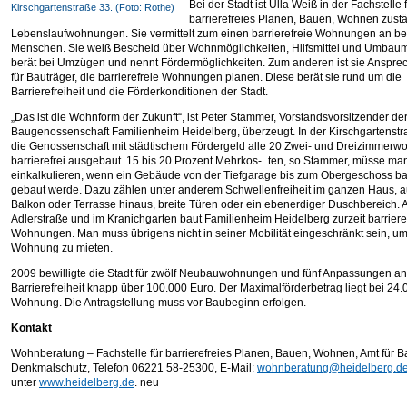
Bei der Stadt ist Ulla Weiß in der Fachstelle 
Kirschgartenstraße 33. (Foto: Rothe)
barrierefreies Planen, Bauen, Wohnen zustä
Lebenslaufwohnungen. Sie vermittelt zum einen barrierefreie Wohnungen an be
Menschen. Sie weiß Bescheid über Wohnmöglichkeiten, Hilfsmittel und Umba
berät bei Umzügen und nennt Fördermöglichkeiten. Zum anderen ist sie Ansprec
für Bauträger, die barrierefreie Wohnungen planen. Diese berät sie rund um die
Barrierefreiheit und die Förderkonditionen der Stadt.
„Das ist die Wohnform der Zukunft“, ist Peter Stammer, Vorstandsvorsitzender de
Baugenossenschaft Familienheim Heidelberg, überzeugt. In der Kirschgartenstr
die Genossenschaft mit städtischem Fördergeld alle 20 Zwei- und Dreizimmer
barrierefrei ausgebaut. 15 bis 20 Prozent Mehrkos- ten, so Stammer, müsse ma
einkalkulieren, wenn ein Gebäude von der Tiefgarage bis zum Obergeschoss bar
gebaut werde. Dazu zählen unter anderem Schwellenfreiheit im ganzen Haus, a
Balkon oder Terrasse hinaus, breite Türen oder ein ebenerdiger Duschbereich. 
Adlerstraße und im Kranichgarten baut Familienheim Heidelberg zurzeit barriere
Wohnungen. Man muss übrigens nicht in seiner Mobilität eingeschränkt sein, um
Wohnung zu mieten.
2009 bewilligte die Stadt für zwölf Neubauwohnungen und fünf Anpassungen an
Barrierefreiheit knapp über 100.000 Euro. Der Maximalförderbetrag liegt bei 24.
Wohnung. Die Antragstellung muss vor Baubeginn erfolgen.
Kontakt
Wohnberatung – Fachstelle für barrierefreies Planen, Bauen, Wohnen, Amt für B
Denkmalschutz, Telefon 06221 58-25300, E-Mail:
wohnberatung@heidelberg.d
unter
www.heidelberg.de
. neu