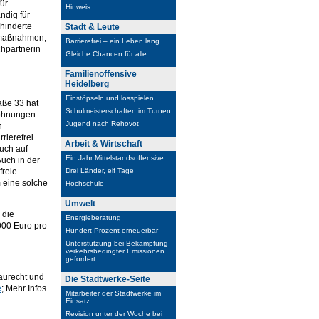
für
Hinweis
ndig für
hinderte
Stadt & Leute
umaßnahmen,
Barrierefrei – ein Leben lang
hpartnerin
Gleiche Chancen für alle
Familienoffensive
Heidelberg
r
Einstöpseln und losspielen
aße 33 hat
Schulmeisterschaften im Turnen
wohnungen
Jugend nach Rehovot
n
rierefrei
Arbeit & Wirtschaft
uch auf
Ein Jahr Mittelstandsoffensive
Auch in der
freie
Drei Länder, elf Tage
 eine solche
Hochschule
Umwelt
 die
Energieberatung
000 Euro pro
Hundert Prozent erneuerbar
Unterstützung bei Bekämpfung
verkehrsbedingter Emissionen
gefordert.
aurecht und
Die Stadtwerke-Seite
e
; Mehr Infos
Mitarbeiter der Stadtwerke im
Einsatz
Revision unter der Woche bei