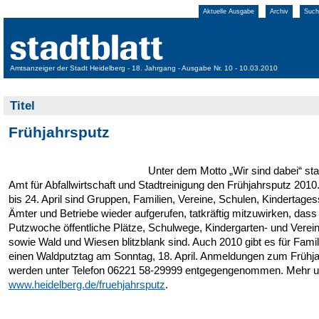
Aktuelle Ausgabe
Archiv
Such
Amtsanzeiger der Stadt Heidelberg - 18. Jahrgang - Ausgabe Nr. 10 - 10.03.2010
Titel
Frühjahrsputz
Unter dem Motto „Wir sind dabei“ sta
Amt für Abfallwirtschaft und Stadtreinigung den Frühjahrsputz 2010
bis 24. April sind Gruppen, Familien, Vereine, Schulen, Kindertages
Ämter und Betriebe wieder aufgerufen, tatkräftig mitzuwirken, dass
Putzwoche öffentliche Plätze, Schulwege, Kindergarten- und Verei
sowie Wald und Wiesen blitzblank sind. Auch 2010 gibt es für Famil
einen Waldputztag am Sonntag, 18. April. Anmeldungen zum Frühj
werden unter Telefon 06221 58-29999 entgegengenommen. Mehr u
www.heidelberg.de/fruehjahrsputz
.