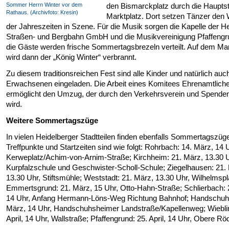
Sommer Herrn Winter vor dem
den Bismarckplatz durch die Haupt
Rathaus. (Archivfoto: Kresin)
Marktplatz. Dort setzen Tänzer den
der Jahreszeiten in Szene. Für die Musik sorgen die Kapelle der H
Straßen- und Bergbahn GmbH und die Musikvereinigung Pfaffengr
die Gäste werden frische Sommertagsbrezeln verteilt. Auf dem Mar
wird dann der „König Winter“ verbrannt.
Zu diesem traditionsreichen Fest sind alle Kinder und natürlich auc
Erwachsenen eingeladen. Die Arbeit eines Komitees Ehrenamtlich
ermöglicht den Umzug, der durch den Verkehrsverein und Spenden 
wird.
Weitere Sommertagszüge
In vielen Heidelberger Stadtteilen finden ebenfalls Sommertagszüge 
Treffpunkte und Startzeiten sind wie folgt: Rohrbach: 14. März, 14 
Kerweplatz/Achim-von-Arnim-Straße; Kirchheim: 21. März, 13.30 U
Kurpfalzschule und Geschwister-Scholl-Schule; Ziegelhausen: 21.
13.30 Uhr, Stiftsmühle; Weststadt: 21. März, 13.30 Uhr, Wilhelmspl
Emmertsgrund: 21. März, 15 Uhr, Otto-Hahn-Straße; Schlierbach: 
14 Uhr, Anfang Hermann-Löns-Weg Richtung Bahnhof; Handschuh
März, 14 Uhr, Handschuhsheimer Landstraße/Kapellenweg; Wiebli
April, 14 Uhr, Wallstraße; Pfaffengrund: 25. April, 14 Uhr, Obere Rödt