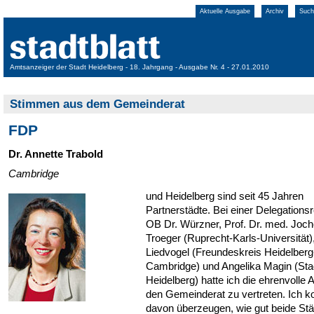
Aktuelle Ausgabe
Archiv
Such
Amtsanzeiger der Stadt Heidelberg - 18. Jahrgang - Ausgabe Nr. 4 - 27.01.2010
Stimmen aus dem Gemeinderat
FDP
Dr. Annette Trabold
Cambridge
und Heidelberg sind seit 45 Jahren
Partnerstädte. Bei einer Delegationsr
OB Dr. Würzner, Prof. Dr. med. Joc
Troeger (Ruprecht-Karls-Universität)
Liedvogel (Freundeskreis Heidelberg
Cambridge) und Angelika Magin (Sta
Heidelberg) hatte ich die ehrenvolle 
den Gemeinderat zu vertreten. Ich k
davon überzeugen, wie gut beide Stä