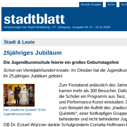
Aktuelle Ausgabe
Archiv
Such
Amtsanzeiger der Stadt Heidelberg - 17. Jahrgang - Ausgabe Nr. 47 - 18.11.2009
Stadt & Leute
25jähriges Jubiläum
Die Jugendkunstschule feierte ein großes Geburtstagsfest
Schon ein Vierteljahrhundert kreativ: Im Oktober hat die Jugendku
ihr 25-jähriges Jubiläum gefeiert.
Zum Festabend anlässlich des Jahr
kamen mehr als 300 Besucher. Dafür
die Schüler ein Programm aus Tanz,
und Performance-Kunst einstudiert. 
zum Beispiel der Auftritt des „triadis
Das „triadische Quintett" (Foto:
Quintetts“, einer fünfköpfigen Gruppe
Jugendkunstschule)
behinderter und nicht behinderter Jug
OB Dr. Eckart Würzner dankte Schulgründerin Cornelia Hoffmann-