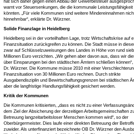
hat sich daher gegen einen Abbau der Gewerbesteuer ausgesproc
warnt vor Steuersenkungen, die die kommunale Leistungsfähigkeit
könnten. „Für viele Kommunen sind weitere Mindereinnahmen nich
hinnehmbar“, erklärte Dr. Würzner.
Solide Finanzlage in Heidelberg
Heidelberg sei in der vorteilhaften Lage, trotz Wirtschaftskrise auf e
Finanzsituation zurückgreifen zu können. Die Stadt müsse in dies
zwar auf Schlüsselzuweisungen des Landes in Höhe von rund sie
Millionen Euro verzichten. „Wir gehen aber davon aus, dass wir di
über Einsparungen bei den städtischen Ämtern schließen können“,
Dr. Würzner. Die Kommune müsse 2010 mit einer Verschlechterun
Finanzsituation von 30 Millionen Euro rechnen. Durch strikte
Ausgabendisziplin und Bewirtschaftungsgrenzen bei städtischen Äm
aber die langfristige Handlungsfähigkeit gesichert werden.
Kritik der Kommunen
Die Kommunen kritisierten, „dass es nicht zu einer Verfassungsän
dem Ziel der Absicherung der derzeitigen Arbeitsgemeinschaften z
Betreuung langzeitarbeitsloser Menschen kommen wird“, so der
Oberbürgermeister. Dies laufe einer direkten Betreuung der Betrof
zuwider. Als unterfinanziert bezeichnete OB Dr. Würzner den Ausb