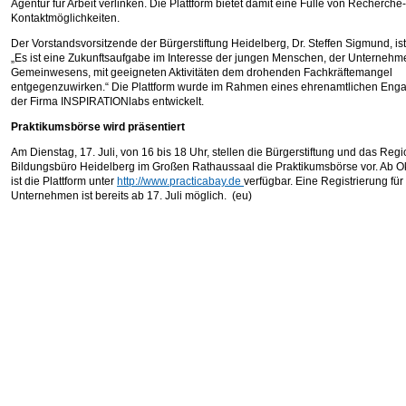
Agentur für Arbeit verlinken. Die Plattform bietet damit eine Fülle von Recherche
Kontaktmöglichkeiten.
Der Vorstandsvorsitzende der Bürgerstiftung Heidelberg, Dr. Steffen Sigmund, ist 
„Es ist eine Zukunftsaufgabe im Interesse der jungen Menschen, der Unterneh
Gemeinwesens, mit geeigneten Aktivitäten dem drohenden Fachkräftemangel
entgegenzuwirken.“ Die Plattform wurde im Rahmen eines ehrenamtlichen En
der Firma INSPIRATIONlabs entwickelt.
Praktikumsbörse wird präsentiert
Am Dienstag, 17. Juli, von 16 bis 18 Uhr, stellen die Bürgerstiftung und das Reg
Bildungsbüro Heidelberg im Großen Rathaussaal die Praktikumsbörse vor. Ab O
ist die Plattform unter
http://www.practicabay.de
verfügbar. Eine Registrierung fü
Unternehmen ist bereits ab 17. Juli möglich. (eu)