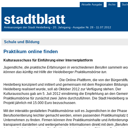
Aktuelle Ausgabe
Archiv
Such
Amtsanzeiger der Stadt Heidelberg - 20. Jahrgang - Ausgabe Nr. 28 - 11.07.2012
Schule und Bildung
Praktikum online finden
Kulturausschuss für Einführung einer Internetplattform
Jugendliche, die praktische Erfahrungen in verschiedenen Berufen sammeln wol
können das künftig mit Hilfe der Heidelberger Praktikumsbörse tun.
Die Online-Plattform, die von der Bürgerstift
Heidelberg konzipiert und initiiert und gemeinsam mit dem Regionalen Bildung
Heidelberg realisiert wurde, soll ab Oktober 2012 zur Verfügung stehen. Der
Kulturausschuss gab am 5. Juli 2012 einstimmig die Empfehlung an den Gemein
Praktikumsbörse für zunächst zwei Jahre durchzuführen. Die Stadt Heidelberg so
Projekt jährlich mit 15.000 Euro bezuschussen.
Mit der interaktiv gestalteten Praktikumsbörse soll es Jugendlichen in der Phase
Berufsorientierung leichter gemacht werden, einen passenden Praktikumsplatz 
Unternehmen zu finden. Firmen können ihre Praktikumsinhalte und Anforderun
transparent darstellen und weitergehende Informationen direkt mit dem „Berufen