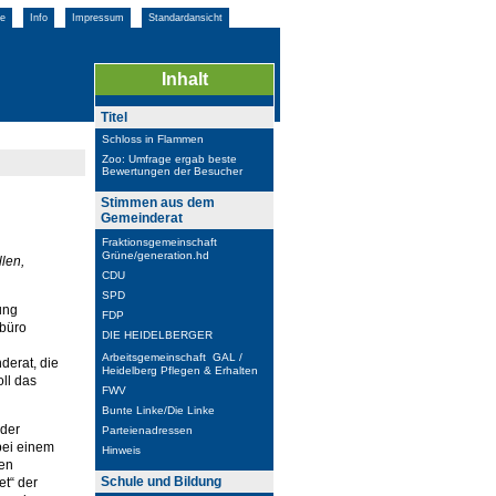
e
Info
Impressum
Standardansicht
Inhalt
Titel
Schloss in Flammen
Zoo: Umfrage ergab beste
Bewertungen der Besucher
Stimmen aus dem
Gemeinderat
Fraktionsgemeinschaft
Grüne/generation.hd
len,
CDU
SPD
ung
FDP
sbüro
DIE HEIDELBERGER
Arbeitsgemeinschaft GAL /
derat, die
Heidelberg Pflegen & Erhalten
ll das
FWV
Bunte Linke/Die Linke
 der
Parteienadressen
bei einem
Hinweis
gen
Schule und Bildung
et“ der