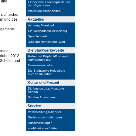
- und
Einheitliche Essensqualität an
den Gymnasien
Praktikum online finden
sich sicher:
men und des
Aktuelles
Achtung Freerider!
gagements
Ein Welthaus für Heidelberg
Sprechstunde
„Das unerschrockene Wort“
Die Stadtwerke-Seite
ionale
ktober 2012
Hallenbad Köpfel öffnet nach
Auffrischungskur
r Schüler und
Gemeinsam helfen
Die Stadtwerke Heidelberg
suchen ab sofort
Kultur und Freizeit
Die besten Jazz-Konzerte
sichern
Schöne Aussichten
Service
Veranstaltungskalender
Stellenausschreibungen
Ausschreibungen
stadtblatt zum Blättern