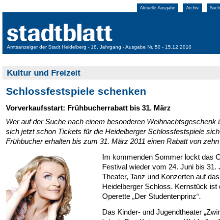
Aktuelle Ausgabe
Archiv
Such
Amtsanzeiger der Stadt Heidelberg - 18. Jahrgang - Ausgabe Nr. 50 - 15.12.2010
Kultur und Freizeit
Schlossfestspiele schenken
Vorverkaufsstart: Frühbucherrabatt bis 31. März
Wer auf der Suche nach einem besonderen Weihnachtsgeschenk i
sich jetzt schon Tickets für die Heidelberger Schlossfestspiele sich
Frühbucher erhalten bis zum 31. März 2011 einen Rabatt von zehn
Im kommenden Sommer lockt das O
Festival wieder vom 24. Juni bis 31. J
Theater, Tanz und Konzerten auf das
Heidelberger Schloss. Kernstück ist d
Operette „Der Studentenprinz“.
Das Kinder- und Jugendtheater „Zwi