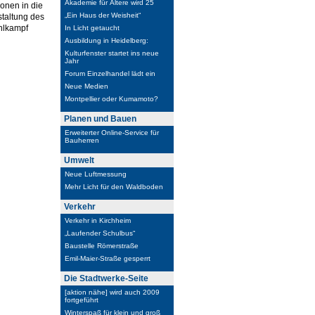
Akademie für Ältere wird 25
ionen in die
„Ein Haus der Weisheit“
staltung des
hlkampf
In Licht getaucht
Ausbildung in Heidelberg:
Kulturfenster startet ins neue
Jahr
Forum Einzelhandel lädt ein
Neue Medien
Montpellier oder Kumamoto?
Planen und Bauen
Erweiterter Online-Service für
Bauherren
Umwelt
Neue Luftmessung
Mehr Licht für den Waldboden
Verkehr
Verkehr in Kirchheim
„Laufender Schulbus“
Baustelle Römerstraße
Emil-Maier-Straße gesperrt
Die Stadtwerke-Seite
[aktion nähe] wird auch 2009
fortgeführt
Winterspaß für klein und groß