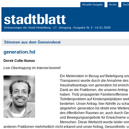
Aktuelle Ausgabe
Archiv
Such
Amtsanzeiger der Stadt Heidelberg - 17. Jahrgang - Ausgabe Nr. 3 - 14.01.2009
Stimmen aus dem Gemeinderat
generation.hd
Derek Cofie-Nunoo
Live-Übertragung im Internet kommt!
Ein Meilenstein in Bezug auf Beteiligung und
Transparenz wurde durch die Annahme des
Haushaltsantrags von generation.hd erreicht
Dank an die Fraktionen, die unseren Antrag 
haben. Trotz propagierter Familienoffensive
Toilettenproblem auf Kinderspielplätzen wei
bestehen. Unser Antrag, hier Abhilfe zu scha
abgelehnt. generation.hd strebt eine Weiter
des öffentlichen Raumes an, auch durch Ge
und Bewegungsangebote für Erwachsene un
Menschen. Diese Weitsicht wurde leider vo
anderen Fraktionen mehrheitlich nicht erkannt und unser Antrag, Gesundheits- 