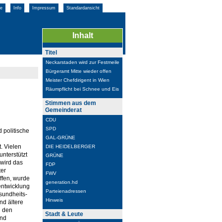
e
Info
Impressum
Standardansicht
Inhalt
Titel
Neckarstaden wird zur Festmeile
Bürgeramt Mitte wieder offen
Meister Chefdirigent in Wien
Räumpflicht bei Schnee und Eis
Stimmen aus dem
Gemeinderat
CDU
SPD
 politische
GAL-GRÜNE
. Vielen
DIE HEIDELBERGER
unterstützt
GRÜNE
 wird das
FDP
ter
FWV
ffen, wurde
generation.hd
entwicklung
Parteienadressen
sundheits-
Hinweis
d ältere
n den
Stadt & Leute
und