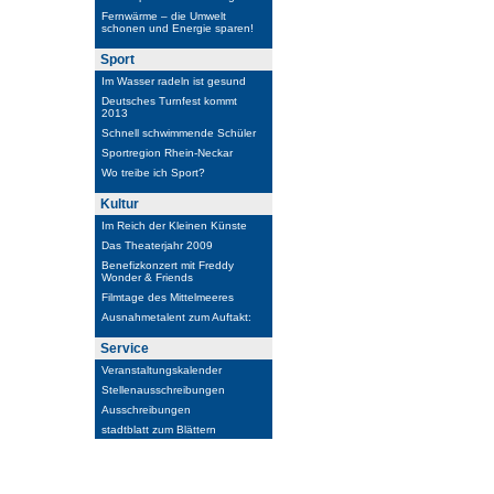
Fernwärme – die Umwelt
schonen und Energie sparen!
Sport
Im Wasser radeln ist gesund
Deutsches Turnfest kommt
2013
Schnell schwimmende Schüler
Sportregion Rhein-Neckar
Wo treibe ich Sport?
Kultur
Im Reich der Kleinen Künste
Das Theaterjahr 2009
Benefizkonzert mit Freddy
Wonder & Friends
Filmtage des Mittelmeeres
Ausnahmetalent zum Auftakt:
Service
Veranstaltungskalender
Stellenausschreibungen
Ausschreibungen
stadtblatt zum Blättern