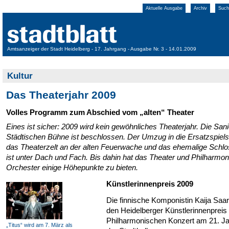
Aktuelle Ausgabe
Archiv
Such
Amtsanzeiger der Stadt Heidelberg - 17. Jahrgang - Ausgabe Nr. 3 - 14.01.2009
Kultur
Das Theaterjahr 2009
Volles Programm zum Abschied vom „alten“ Theater
Eines ist sicher: 2009 wird kein gewöhnliches Theaterjahr. Die San
Städtischen Bühne ist beschlossen. Der Umzug in die Ersatzspiels
das Theaterzelt an der alten Feuerwache und das ehemalige Schlo
ist unter Dach und Fach. Bis dahin hat das Theater und Philharmo
Orchester einige Höhepunkte zu bieten.
Künstlerinnenpreis 2009
Die finnische Komponistin Kaija Saar
den Heidelberger Künstlerinnenpreis
Philharmonischen Konzert am 21. Ja
„Titus“ wird am 7. März als