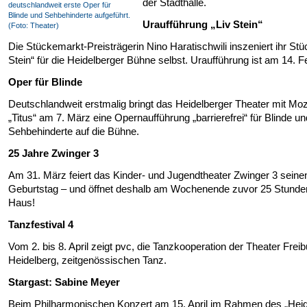
der Stadthalle.
deutschlandweit erste Oper für
Blinde und Sehbehinderte aufgeführt.
Uraufführung „Liv Stein“
(Foto: Theater)
Die Stückemarkt-Preisträgerin Nino Haratischwili inszeniert ihr Stü
Stein“ für die Heidelberger Bühne selbst. Uraufführung ist am 14. F
Oper für Blinde
Deutschlandweit erstmalig bringt das Heidelberger Theater mit Mo
„Titus“ am 7. März eine Opernaufführung „barrierefrei“ für Blinde un
Sehbehinderte auf die Bühne.
25 Jahre Zwinger 3
Am 31. März feiert das Kinder- und Jugendtheater Zwinger 3 seine
Geburtstag – und öffnet deshalb am Wochenende zuvor 25 Stunde
Haus!
Tanzfestival 4
Vom 2. bis 8. April zeigt pvc, die Tanzkooperation der Theater Frei
Heidelberg, zeitgenössischen Tanz.
Stargast: Sabine Meyer
Beim Philharmonischen Konzert am 15. April im Rahmen des „Heid