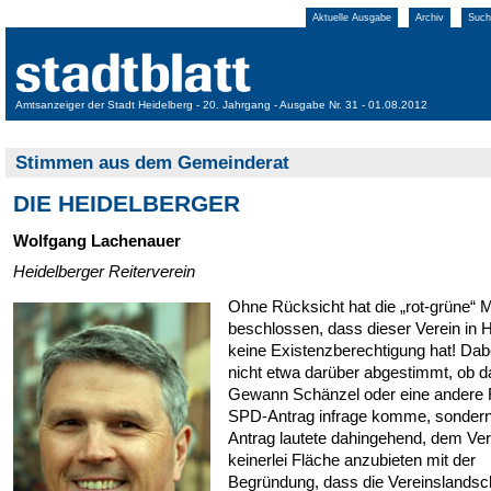
Aktuelle Ausgabe
Archiv
Such
Amtsanzeiger der Stadt Heidelberg - 20. Jahrgang - Ausgabe Nr. 31 - 01.08.2012
Stimmen aus dem Gemeinderat
DIE HEIDELBERGER
Wolfgang Lachenauer
Heidelberger Reiterverein
Ohne Rücksicht hat die „rot-grüne“ 
beschlossen, dass dieser Verein in 
keine Existenzberechtigung hat! Dab
nicht etwa darüber abgestimmt, ob d
Gewann Schänzel oder eine andere F
SPD-Antrag infrage komme, sondern
Antrag lautete dahingehend, dem Ver
keinerlei Fläche anzubieten mit der
Begründung, dass die Vereinslandsch