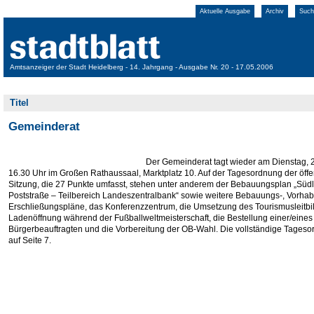
Aktuelle Ausgabe
Archiv
Such
Amtsanzeiger der Stadt Heidelberg - 14. Jahrgang - Ausgabe Nr. 20 - 17.05.2006
Titel
Gemeinderat
Der Gemeinderat tagt wieder am Dienstag, 
16.30 Uhr im Großen Rathaussaal, Marktplatz 10. Auf der Tagesordnung der öffe
Sitzung, die 27 Punkte umfasst, stehen unter anderem der Bebauungsplan „Südl
Poststraße – Teilbereich Landeszentralbank“ sowie weitere Bebauungs-, Vorha
Erschließungspläne, das Konferenzzentrum, die Umsetzung des Tourismusleitbil
Ladenöffnung während der Fußballweltmeisterschaft, die Bestellung einer/eines
Bürgerbeauftragten und die Vorbereitung der OB-Wahl. Die vollständige Tageso
auf Seite 7.