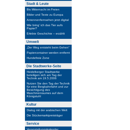
Stadt & Leute
Bis Mitternacht im Freien
Bilder und Texte zu Europa
Antennenfernsehen jetzt digital
Wie bring’ ich das Tier aufs
Papier?
Erlebte Geschichte – erzählt
Umwelt
„Der Weg entsteht beim Gehen“
Papiercontainer werden entfernt
Hundefreie Zone
Die Stadtwerke-Seite
Heidelberger Stadtwerke
beteiligen sich am Tag der
Technik am 19.5.2006
Nutzen Sie den Tag der Technik
für eine Bergbahnfahrt und zur
Besichtigung des
Maschinenraumes auf dem
Königstuhl
Kultur
Dialog mit der arabischen Welt
Die Stückemarktpreisträger
Service
Veranstaltungskalender