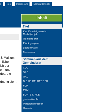
e
Info
Impressum
Standardansicht
Inhalt
Titel
Kita Kanzleigasse in
Modellprojekt
Gemeinderat
Plöck gesperrt
Literaturtage
Feuerwerk
23. Mai, um
Stimmen aus dem
ntlichen
Gemeinderat
ich der
CDU
ben- und
SPD
des, die
GAL
DIE HEIDELBERGER
rdnung steht
FDP
FWV
BUNTE LINKE
generation.hd
Parteienadressen
Hinweis