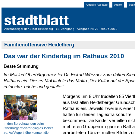
Aktuelle Ausgabe
Archiv
Such
Amtsanzeiger der Stadt Heidelberg - 18. Jahrgang - Ausgabe Nr. 23 - 09.06.2010
Familienoffensive Heidelberg
Das war der Kindertag im Rathaus 2010
Beste Stimmung
Im Mai lud Oberbürgermeister Dr. Eckart Würzner zum dritten Kind
Rathaus ein. Dieses Mal lautete das Motto „Der Kultur auf der Spur
entdecke, erlebe und gestalte!“
Morgens um 8 Uhr trudelten 85 Viert
aus fast allen Heidelberger Grundsc
Rathaus ein. Jeweils zwei aus einer
hatten für diesen Tag extra schulfrei
bekommen. Die Kinder verteilten sich
In den Sprechstunden beim
mehreren Gruppen im ganzen Ratha
Oberbürgermeister ging es locker
erarbeiteten Tänze, malten Bilder zu
zu: Auf Augenhöhe konnten die