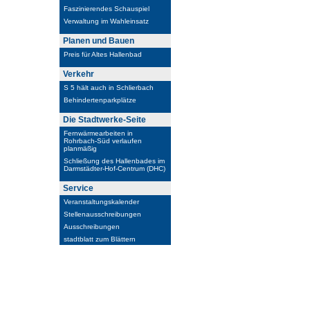
Faszinierendes Schauspiel
Verwaltung im Wahleinsatz
Planen und Bauen
Preis für Altes Hallenbad
Verkehr
S 5 hält auch in Schlierbach
Behindertenparkplätze
Die Stadtwerke-Seite
Fernwärmearbeiten in
Rohrbach-Süd verlaufen
planmäßig
Schließung des Hallenbades im
Darmstädter-Hof-Centrum (DHC)
Service
Veranstaltungskalender
Stellenausschreibungen
Ausschreibungen
stadtblatt zum Blättern