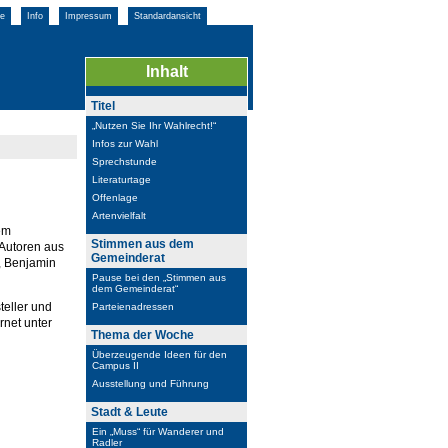
e
Info
Impressum
Standardansicht
Inhalt
Titel
„Nutzen Sie Ihr Wahlrecht!“
Infos zur Wahl
Sprechstunde
Literaturtage
Offenlage
Artenvielfalt
dem
Stimmen aus dem
 Autoren aus
Gemeinderat
, Benjamin
Pause bei den „Stimmen aus
dem Gemeinderat“
teller und
Parteienadressen
rnet unter
Thema der Woche
Überzeugende Ideen für den
Campus II
Ausstellung und Führung
Stadt & Leute
Ein „Muss“ für Wanderer und
Radler