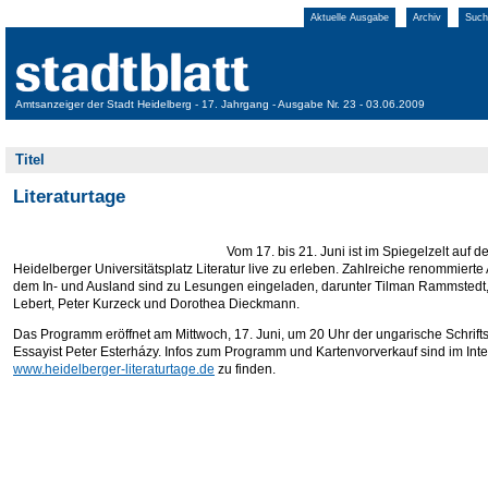
Aktuelle Ausgabe
Archiv
Such
Amtsanzeiger der Stadt Heidelberg - 17. Jahrgang - Ausgabe Nr. 23 - 03.06.2009
Titel
Literaturtage
Vom 17. bis 21. Juni ist im Spiegelzelt auf 
Heidelberger Universitätsplatz Literatur live zu erleben. Zahlreiche renommierte
dem In- und Ausland sind zu Lesungen eingeladen, darunter Tilman Rammstedt
Lebert, Peter Kurzeck und Dorothea Dieckmann.
Das Programm eröffnet am Mittwoch, 17. Juni, um 20 Uhr der ungarische Schrifts
Essayist Peter Esterházy. Infos zum Programm und Kartenvorverkauf sind im Inte
www.heidelberger-literaturtage.de
zu finden.