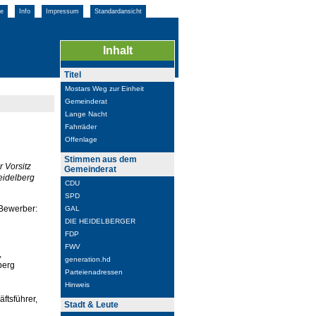
e
Info
Impressum
Standardansicht
Inhalt
Titel
Mostars Weg zur Einheit
Gemeinderat
Lange Nacht
Fahrräder
Offenlage
Stimmen aus dem
 Vorsitz
Gemeinderat
eidelberg
CDU
SPD
 Bewerber:
GAL
DIE HEIDELBERGER
FDP
FWV
,
generation.hd
berg
Parteienadressen
Hinweis
ftsführer,
Stadt & Leute