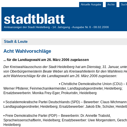
Aktuelle Ausgabe
Archiv
Such
Amtsanzeiger der Stadt Heidelberg - 14. Jahrgang - Ausgabe Nr. 6 - 08.02.2006
Stadt & Leute
Acht Wahlvorschläge
... für die Landtagswahl am 26. März 2006 zugelassen
Der Kreiswahlausschuss der Stadt Heidelberg hat am Dienstag, 31. Januar, unter
von Oberbürgermeisterin Beate Weber als Kreiswahlleiterin für den Wahlkreis H
acht Wahlvorschläge für die Landtagswahl am 26. März 2006 zugelassen:
• Christliche Demokratische Union (CDU) –
Werner Pfisterer, Feinmechanikermeister, Landtagsabgeordneter, Heidelberg;
Ersatzbewerberin: Monika Frey-Eger, Prokuristin, Heidelberg
• Sozialdemokratische Partei Deutschlands (SPD) – Bewerber: Claus Wichmann
Landtagsabgeordneter, Heidelberg; Ersatzbewerber: Jakob Efe, Schüler, Heidel
• Freie Demokratische Partei (FDP) – Bewerberin: Dr. Annette Trabold,
Sprachwissenschaftlerin, Heidelberg; Ersatzbewerber: Uwe Morgenstern, Geschä
Heidelberg