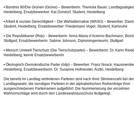
• Bündnis 90/Die Grünen (Grüne) – Bewerberin: Theresia Bauer, Landtagsabgeo
Heidelberg; Ersatzbewerber: Kai Dondorf, Student, Heidelberg
• Arbeit & soziale Gerechtigkeit – Die Wahlalternative (WASG) – Bewerber: Dam
Student, Heidelberg; Ersatzbewerber: Friedemann Vogel, Student, Karlsruhe
• Die Republikaner (Rep) – Bewerberin: Anna-Maria d’Acierno-Bachmann, Bürole
Stuttgart; Ersatzbewerberin: Sabine Johnson, Diplomingenieurin, Stuttgart
• Mensch Umwelt Tierschutz (Die Tierschutzpartei) – Bewerberin: Dr. Karin Rieden
Heidelberg; kein/e Ersatzbewerber/in
• Ökologisch-Demokratische Partei (ödp) – Bewerber: Franz Noack, Hausmeister
Heidelberg; Ersatzbewerberin: Dr. Susanne Hofmeister, Ärztin, Heidelberg
Die bereits im Landtag vertretenen Parteien sind nach ihrer Stimmenzahl bei der
Landtagswahl, die sonstigen Parteien in der alphabetischen Reihenfolge ihrer
ausgeschriebenen Parteinamen aufgeführt. Die Nummerierung der einzelnen
Wahlvorschläge wird durch den Landeswahlausschuss festgelegt.