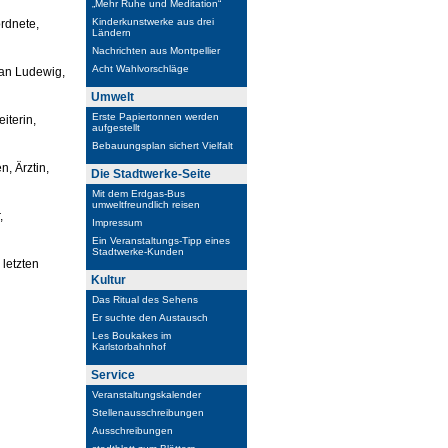
„Mehr Ruhe und Meditation“
Kinderkunstwerke aus drei
rdnete,
Ländern
Nachrichten aus Montpellier
Acht Wahlvorschläge
ian Ludewig,
Umwelt
Erste Papiertonnen werden
iterin,
aufgestellt
Bebauungsplan sichert Vielfalt
, Ärztin,
Die Stadtwerke-Seite
Mit dem Erdgas-Bus
umweltfreundlich reisen
,
Impressum
Ein Veranstaltungs-Tipp eines
Stadtwerke-Kunden
 letzten
Kultur
Das Ritual des Sehens
Er suchte den Austausch
Les Boukakes im
Karlstorbahnhof
Service
Veranstaltungskalender
Stellenausschreibungen
Ausschreibungen