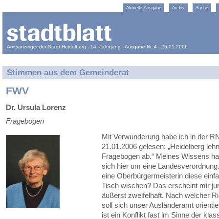
Aktuelle Ausgabe
Archiv
Suche
Amtsanzeiger der Stadt Heidelberg - 14. Jahrgang - Ausgabe Nr. 4 - 25.01.2006
Stimmen aus dem Gemeinderat
FWV
Dr. Ursula Lorenz
Fragebogen
Mit Verwunderung habe ich in der 
21.01.2006 gelesen: „Heidelberg lehn
Fragebogen ab.“ Meines Wissens ha
sich hier um eine Landesverordnung
eine Oberbürgermeisterin diese ein
Tisch wischen? Das erscheint mir jur
äußerst zweifelhaft. Nach welcher Ric
soll sich unser Ausländeramt orienti
ist ein Konflikt fast im Sinne der kla