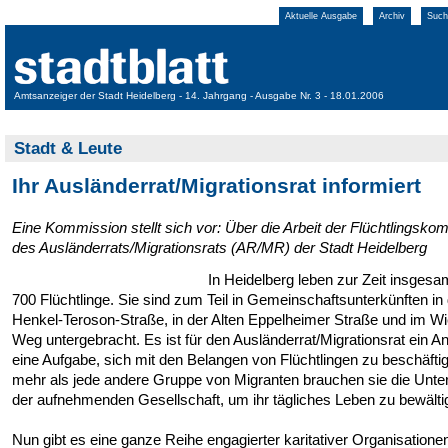
Aktuelle Ausgabe
Archiv
Such
Amtsanzeiger der Stadt Heidelberg - 14. Jahrgang - Ausgabe Nr. 3 - 18.01.2006
Stadt & Leute
Ihr Ausländerrat/Migrationsrat informiert
Eine Kommission stellt sich vor: Über die Arbeit der Flüchtlingsko
des Ausländerrats/Migrationsrats (AR/MR) der Stadt Heidelberg
In Heidelberg leben zur Zeit insgesa
700 Flüchtlinge. Sie sind zum Teil in Gemeinschaftsunterkünften in
Henkel-Teroson-Straße, in der Alten Eppelheimer Straße und im Wi
Weg untergebracht. Es ist für den Ausländerrat/Migrationsrat ein A
eine Aufgabe, sich mit den Belangen von Flüchtlingen zu beschäfti
mehr als jede andere Gruppe von Migranten brauchen sie die Unte
der aufnehmenden Gesellschaft, um ihr tägliches Leben zu bewälti
Nun gibt es eine ganze Reihe engagierter karitativer Organisationen