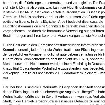
bemühen, die Flüchtlinge zu unterstützen und zu begleiten. Die Fra
sich stellt, könnte also sein, was kann die Flüchtlingskommission 
leisten? – Der AR/MR ist keine karitative Organisation. Er ist ein po
Gremium. Und als solches vertritt er die Interessen von Flüchtlinge
politischer Ebene. In der alltäglichen Arbeit bedeutet dies, dass die
Flüchtlingskommission eine Schnittstelle darstellt zwischen den ge
vorgegebenen und durch die kommunale Verwaltung ausgeführten
Bestimmungen und ihren konkreten Auswirkungen auf die Mensch
Durch Besuche in den Gemeinschaftsunterkünften informieren sich
Kommissionsmitglieder über die Wohnsituation der Flüchtlinge, um
der gesetzlichen Vorgaben möglichst gute Lebensverhältnisse für F
zu erreichen. Wohlgemerkt: es geht hier nicht um Luxus, sondern
Menschenwürde. Noch immer werden einem Flüchtling in Deutsch
knapp fünf Quadratmeter Wohnfläche zugestanden, was bedeutet, 
vierköpfige Familie auf höchstens 20 Quadratmetern in einem Zim
muss.
Darüber hinaus sind die Unterkünfte in Gegenden der Stadt angesied
denen Flüchtlinge oft nicht unberechtigte Angst vor Übergriffen hab
Wohnsituation dürfte sich in Zukunft verbessern, wenn das Vorhab
Stadt, in der Henkel-Teroson-Straße ein neues Gebäude zu erricht