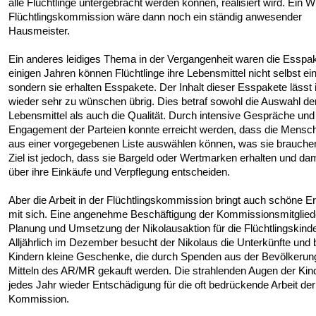
alle Flüchtlinge untergebracht werden können, realisiert wird. Ein 
Flüchtlingskommission wäre dann noch ein ständig anwesender
Hausmeister.
Ein anderes leidiges Thema in der Vergangenheit waren die Esspak
einigen Jahren können Flüchtlinge ihre Lebensmittel nicht selbst ei
sondern sie erhalten Esspakete. Der Inhalt dieser Esspakete lässt
wieder sehr zu wünschen übrig. Dies betraf sowohl die Auswahl de
Lebensmittel als auch die Qualität. Durch intensive Gespräche und
Engagement der Parteien konnte erreicht werden, dass die Mensc
aus einer vorgegebenen Liste auswählen können, was sie brauche
Ziel ist jedoch, dass sie Bargeld oder Wertmarken erhalten und dam
über ihre Einkäufe und Verpflegung entscheiden.
Aber die Arbeit in der Flüchtlingskommission bringt auch schöne E
mit sich. Eine angenehme Beschäftigung der Kommissionsmitglieder
Planung und Umsetzung der Nikolausaktion für die Flüchtlingskinde
Alljährlich im Dezember besucht der Nikolaus die Unterkünfte und 
Kindern kleine Geschenke, die durch Spenden aus der Bevölkerun
Mitteln des AR/MR gekauft werden. Die strahlenden Augen der Kin
jedes Jahr wieder Entschädigung für die oft bedrückende Arbeit der
Kommission.