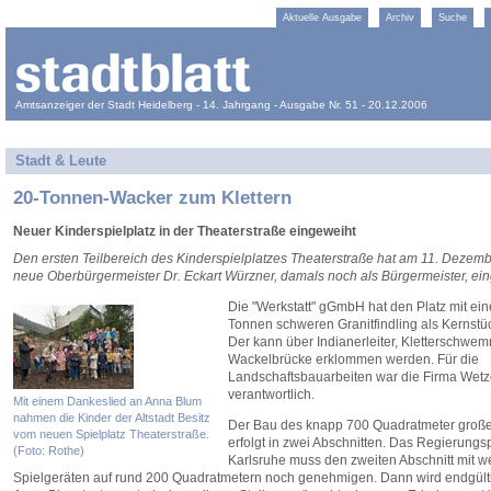
Aktuelle Ausgabe
Archiv
Suche
Amtsanzeiger der Stadt Heidelberg - 14. Jahrgang - Ausgabe Nr. 51 - 20.12.2006
Stadt & Leute
20-Tonnen-Wacker zum Klettern
Neuer Kinderspielplatz in der Theaterstraße eingeweiht
Den ersten Teilbereich des Kinderspielplatzes Theaterstraße hat am 11. Dezemb
neue Oberbürgermeister Dr. Eckart Würzner, damals noch als Bürgermeister, ein
Die "Werkstatt" gGmbH hat den Platz mit ei
Tonnen schweren Granitfindling als Kernstüc
Der kann über Indianerleiter, Kletterschwe
Wackelbrücke erklommen werden. Für die
Landschaftsbauarbeiten war die Firma Wetz
verantwortlich.
Mit einem Dankeslied an Anna Blum
nahmen die Kinder der Altstadt Besitz
Der Bau des knapp 700 Quadratmeter große
vom neuen Spielplatz Theaterstraße.
erfolgt in zwei Abschnitten. Das Regierungs
(Foto: Rothe)
Karlsruhe muss den zweiten Abschnitt mit w
Spielgeräten auf rund 200 Quadratmetern noch genehmigen. Dann wird endgülti