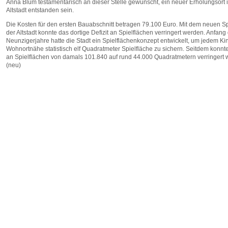
Anna Blum testamentarisch an dieser Stelle gewünscht, ein neuer Erholungsort 
Altstadt entstanden sein.
Die Kosten für den ersten Bauabschnitt betragen 79.100 Euro. Mit dem neuen Spi
der Altstadt konnte das dortige Defizit an Spielflächen verringert werden. Anfang
Neunzigerjahre hatte die Stadt ein Spielflächenkonzept entwickelt, um jedem Kin
Wohnortnähe statistisch elf Quadratmeter Spielfläche zu sichern. Seitdem konnte
an Spielflächen von damals 101.840 auf rund 44.000 Quadratmetern verringert 
(neu)