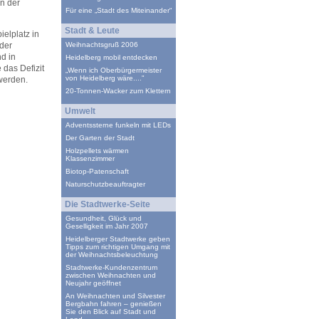
in der
Für eine „Stadt des Miteinander“
Stadt & Leute
elplatz in
 der
Weihnachtsgruß 2006
d in
Heidelberg mobil entdecken
 das Defizit
„Wenn ich Oberbürgermeister
von Heidelberg wäre...."
werden.
20-Tonnen-Wacker zum Klettern
Umwelt
Adventssterne funkeln mit LEDs
Der Garten der Stadt
Holzpellets wärmen
Klassenzimmer
Biotop-Patenschaft
Naturschutzbeauftragter
Die Stadtwerke-Seite
Gesundheit, Glück und
Geselligkeit im Jahr 2007
Heidelberger Stadtwerke geben
Tipps zum richtigen Umgang mit
der Weihnachtsbeleuchtung
Stadtwerke-Kundenzentrum
zwischen Weihnachten und
Neujahr geöffnet
An Weihnachten und Silvester
Bergbahn fahren – genießen
Sie den Blick auf Stadt und