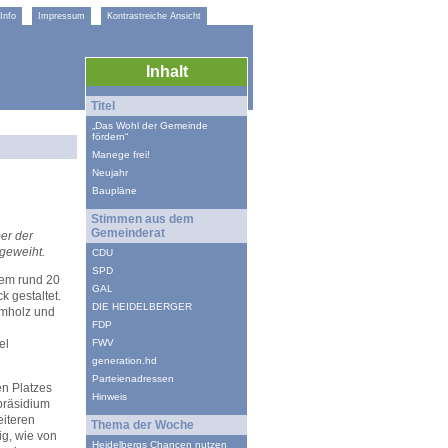
Info
Impressum
Kontrastreiche Ansicht
Inhalt
Titel
„Das Wohl der Gemeinde
fördern“
Manege frei!
Neujahr
Baupläne
Stimmen aus dem
Gemeinderat
er der
geweiht.
CDU
SPD
nem rund 20
GAL
k gestaltet.
DIE HEIDELBERGER
mmholz und
FDP
el
FWV
generation.hd
Parteienadressen
n Platzes
Hinweis
präsidium
eiteren
Thema der Woche
g, wie von
Heidelbergs Chancen nutzen