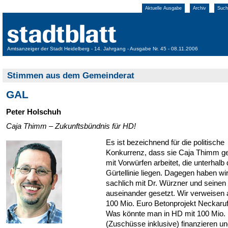
Aktuelle Ausgabe
Archiv
Such
Amtsanzeiger der Stadt Heidelberg - 14. Jahrgang - Ausgabe Nr. 45 - 08.11.2006
Stimmen aus dem Gemeinderat
GAL
Peter Holschuh
Caja Thimm – Zukunftsbündnis für HD!
Es ist bezeichnend für die politische
Konkurrenz, dass sie Caja Thimm g
mit Vorwürfen arbeitet, die unterhalb 
Gürtellinie liegen. Dagegen haben wi
sachlich mit Dr. Würzner und seinen 
auseinander gesetzt. Wir verweisen 
100 Mio. Euro Betonprojekt Neckaruf
Was könnte man in HD mit 100 Mio.
(Zuschüsse inklusive) finanzieren u