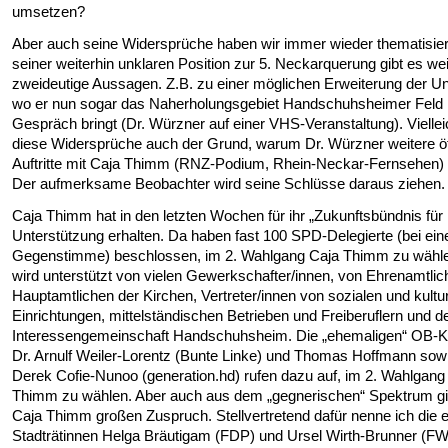
umsetzen?
Aber auch seine Widersprüche haben wir immer wieder thematisier
seiner weiterhin unklaren Position zur 5. Neckarquerung gibt es wei
zweideutige Aussagen. Z.B. zu einer möglichen Erweiterung der Uni
wo er nun sogar das Naherholungsgebiet Handschuhsheimer Feld 
Gespräch bringt (Dr. Würzner auf einer VHS-Veranstaltung). Viellei
diese Widersprüche auch der Grund, warum Dr. Würzner weitere öf
Auftritte mit Caja Thimm (RNZ-Podium, Rhein-Neckar-Fernsehen) 
Der aufmerksame Beobachter wird seine Schlüsse daraus ziehen.
Caja Thimm hat in den letzten Wochen für ihr „Zukunftsbündnis fü
Unterstützung erhalten. Da haben fast 100 SPD-Delegierte (bei ein
Gegenstimme) beschlossen, im 2. Wahlgang Caja Thimm zu wähle
wird unterstützt von vielen Gewerkschafter/innen, von Ehrenamtli
Hauptamtlichen der Kirchen, Vertreter/innen von sozialen und kultur
Einrichtungen, mittelständischen Betrieben und Freiberuflern und d
Interessengemeinschaft Handschuhsheim. Die „ehemaligen“ OB-K
Dr. Arnulf Weiler-Lorentz (Bunte Linke) und Thomas Hoffmann sowi
Derek Cofie-Nunoo (generation.hd) rufen dazu auf, im 2. Wahlgang
Thimm zu wählen. Aber auch aus dem „gegnerischen“ Spektrum gib
Caja Thimm großen Zuspruch. Stellvertretend dafür nenne ich die 
Stadträtinnen Helga Bräutigam (FDP) und Ursel Wirth-Brunner (FW