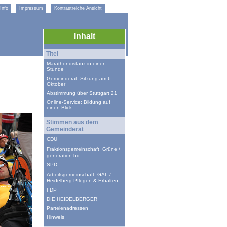
Info
Impressum
Kontrastreiche Ansicht
Inhalt
Titel
Marathondistanz in einer
Stunde
Gemeinderat: Sitzung am 6.
Oktober
Abstimmung über Stuttgart 21
Online-Service: Bildung auf
einen Blick
Stimmen aus dem
Gemeinderat
CDU
Fraktionsgemeinschaft Grüne /
generation.hd
SPD
Arbeitsgemeinschaft GAL /
Heidelberg Pflegen & Erhalten
FDP
DIE HEIDELBERGER
Parteienadressen
Hinweis