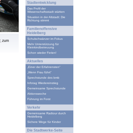
Stadtentwicklung
Das Profil der
Wissenschaftsstadt stärken
Situation in der Altstadt: Die
Richtung stimmt
Familienoffensive
Heidelberg
Schulschwänzer im Fokus
r, zum
Mehr Unterstützung für
Kleinkindbetreuung
Schon wieder Ferien!
Aktuelles
„Einer der Erfahrensten“
„Wenn Frau führt“
Sprechstunde des bmb
Infotag Wiedereinstieg
Gemeinsame Sprechstunde
Aktionswoche
Führung im Forst
Verkehr
Gemeinsame Radtour durch
Heidelberg
Sichere Wege für Kinder
Die Stadtwerke-Seite