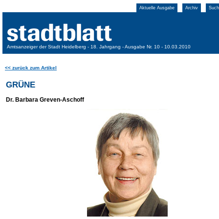
Aktuelle Ausgabe
Archiv
Such
Amtsanzeiger der Stadt Heidelberg - 18. Jahrgang - Ausgabe Nr. 10 - 10.03.2010
<< zurück zum Artikel
GRÜNE
Dr. Barbara Greven-Aschoff