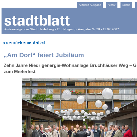
Aktuelle Ausgabe
Archiv
Suche
Amtsanzeiger der Stadt Heidelberg - 15. Jahrgang - Ausgabe Nr. 28 - 11.07.2007
<< zurück zum Artikel
„Am Dorf“ feiert Jubiläum
Zehn Jahre Niedrigenergie-Wohnanlage Bruchhäuser Weg – 
zum Mieterfest